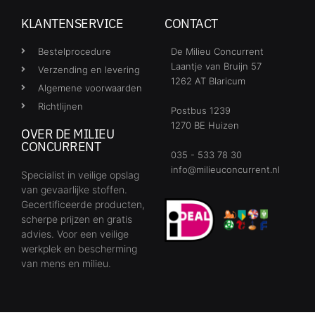
KLANTENSERVICE
CONTACT
Bestelprocedure
De Milieu Concurrent
Laantje van Bruijn 57
Verzending en levering
1262 AT Blaricum
Algemene voorwaarden
Richtlijnen
Postbus 1239
1270 BE Huizen
OVER DE MILIEU
CONCURRENT
035 - 533 78 30
info@milieuconcurrent.nl
Specialist in veilige opslag
van gevaarlijke stoffen.
Gecertificeerde producten,
scherpe prijzen en gratis
advies. Voor een veilige
werkplek en bescherming
van mens en milieu.