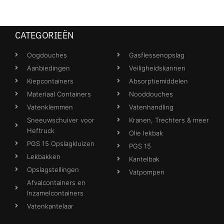
CATEGORIEËN
Oogdouches
Gasflessenopslag
Aanbiedingen
Veiligheidskannen
Kiepcontainers
Absorptiemiddelen
Materiaal Containers
Nooddouches
Vatenklemmen
Vatenhandling
Sneeuwschuiver voor
Kranen, Trechters & meer
Heftruck
Olie lekbak
PGS 15 Opslagkluizen
PGS 15
Lekbakken
Kantelbak
Opslagstellingen
Vatpompen
Afvalcontainers en
Inzamelcontainers
Vatenkantelaar