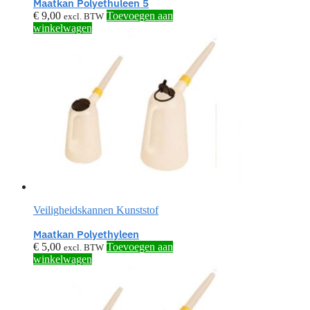
Maatkan Polyethuleen 5
€
9,00
Toevoegen aan
excl. BTW
winkelwagen
Veiligheidskannen Kunststof
Maatkan Polyethyleen
€
5,00
Toevoegen aan
excl. BTW
winkelwagen