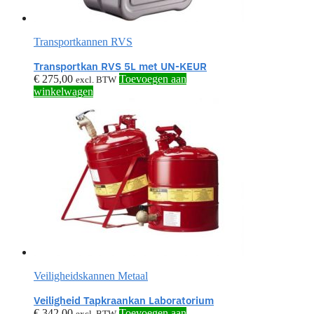
Transportkannen RVS
Transportkan RVS 5L met UN-KEUR
€
275,00
Toevoegen aan
excl. BTW
winkelwagen
Veiligheidskannen Metaal
Veiligheid Tapkraankan Laboratorium
€
342,00
Toevoegen aan
excl. BTW