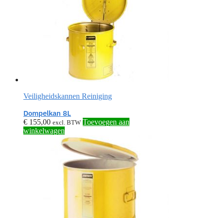
Veiligheidskannen Reiniging
Dompelkan 8L
€
155,00
Toevoegen aan
excl. BTW
winkelwagen