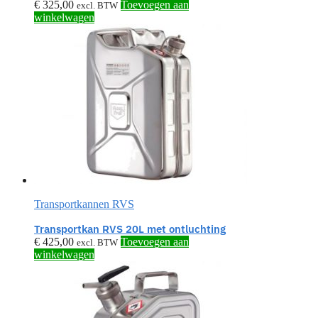
€
325,00
Toevoegen aan
excl. BTW
winkelwagen
Transportkannen RVS
Transportkan RVS 20L met ontluchting
€
425,00
Toevoegen aan
excl. BTW
winkelwagen