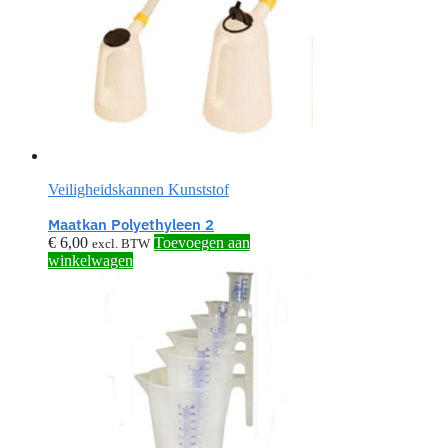
Veiligheidskannen Kunststof
Maatkan Polyethyleen 2
€
6,00
Toevoegen aan
excl. BTW
winkelwagen