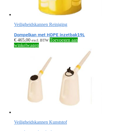
Veiligheidskannen Reiniging
Dompelkan met HDPE inzetbak19L
€
465,00
Toevoegen aan
excl. BTW
winkelwagen
Veiligheidskannen Kunststof