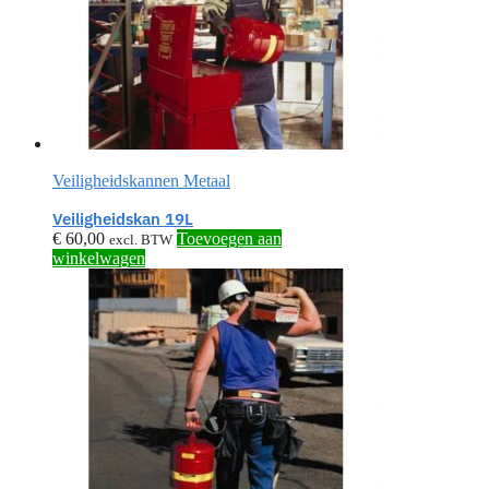
Veiligheidskannen Metaal
Veiligheidskan 19L
€
60,00
Toevoegen aan
excl. BTW
winkelwagen