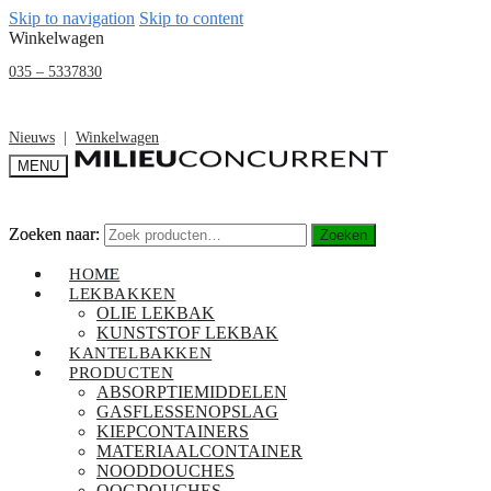
Skip to navigation
Skip to content
Winkelwagen
035 – 5337830
Nieuws
|
Winkelwagen
MENU
Zoeken naar:
Zoeken naar:
Zoeken
Zoeken
€
0,00
HOME
0
LEKBAKKEN
OLIE LEKBAK
KUNSTSTOF LEKBAK
KANTELBAKKEN
PRODUCTEN
ABSORPTIEMIDDELEN
GASFLESSENOPSLAG
KIEPCONTAINERS
MATERIAALCONTAINER
NOODDOUCHES
OOGDOUCHES