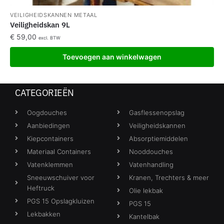
VEILIGHEIDSKANNEN METAAL
Veiligheidskan 9L
€
59,00
excl. BTW
Toevoegen aan winkelwagen
CATEGORIEËN
Oogdouches
Gasflessenopslag
Aanbiedingen
Veiligheidskannen
Kiepcontainers
Absorptiemiddelen
Materiaal Containers
Nooddouches
Vatenklemmen
Vatenhandling
Sneeuwschuiver voor
Kranen, Trechters & meer
Heftruck
Olie lekbak
PGS 15 Opslagkluizen
PGS 15
Lekbakken
Kantelbak