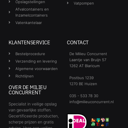
Opslagstellingen
Vatpompen
Afvalcontainers en
Inzamelcontainers
Vatenkantelaar
KLANTENSERVICE
CONTACT
Bestelprocedure
De Milieu Concurrent
Laantje van Bruijn 57
Verzending en levering
1262 AT Blaricum
Algemene voorwaarden
Richtlijnen
Postbus 1239
1270 BE Huizen
OVER DE MILIEU
CONCURRENT
035 - 533 78 30
info@milieuconcurrent.nl
Specialist in veilige opslag
van gevaarlijke stoffen.
Gecertificeerde producten,
scherpe prijzen en gratis
advies. Voor een veilige