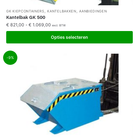
,
,
GK KIEPCONTAINERS
KANTELBAKKEN
AANBIEDINGEN
Kantelbak GK 500
€
821,00
-
€
1.069,00
excl. BTW
Opties selecteren
-9%