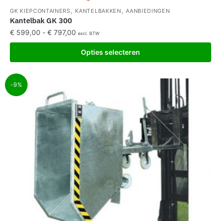
,
,
GK KIEPCONTAINERS
KANTELBAKKEN
AANBIEDINGEN
Kantelbak GK 300
€
599,00
-
€
797,00
excl. BTW
Opties selecteren
-9%