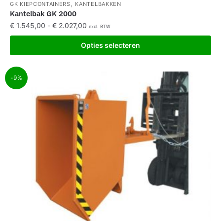
,
GK KIEPCONTAINERS
KANTELBAKKEN
Kantelbak GK 2000
€
1.545,00
-
€
2.027,00
excl. BTW
Opties selecteren
-9%