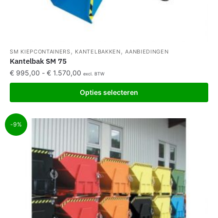
,
,
SM KIEPCONTAINERS
KANTELBAKKEN
AANBIEDINGEN
Kantelbak SM 75
€
995,00
-
€
1.570,00
excl. BTW
Opties selecteren
-9%