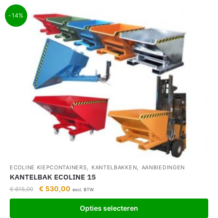
-14%
,
,
ECOLINE KIEPCONTAINERS
KANTELBAKKEN
AANBIEDINGEN
KANTELBAK ECOLINE 15
€
530,00
€
615,00
excl. BTW
Opties selecteren