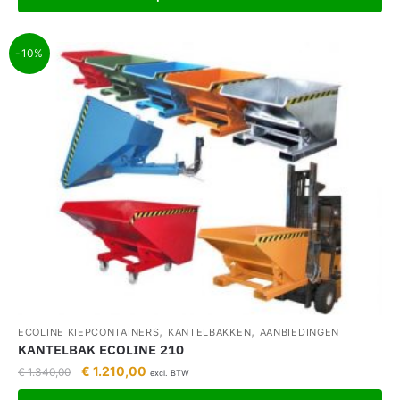
-10%
,
,
ECOLINE KIEPCONTAINERS
KANTELBAKKEN
AANBIEDINGEN
KANTELBAK ECOLINE 210
€
1.210,00
€
1.340,00
excl. BTW