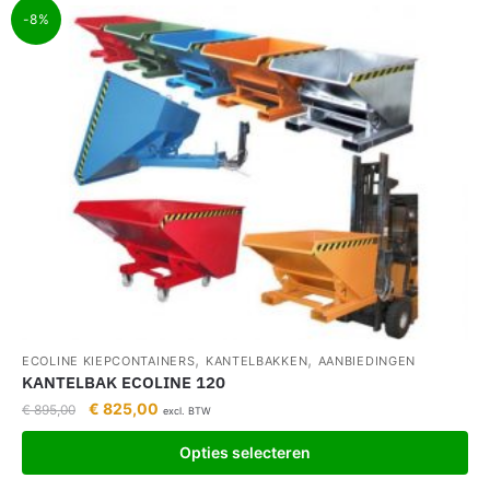
-8%
,
,
ECOLINE KIEPCONTAINERS
KANTELBAKKEN
AANBIEDINGEN
KANTELBAK ECOLINE 120
€
825,00
€
895,00
excl. BTW
Opties selecteren