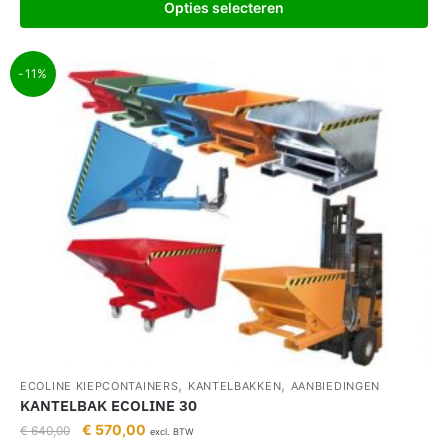
Opties selecteren
-11%
,
,
ECOLINE KIEPCONTAINERS
KANTELBAKKEN
AANBIEDINGEN
KANTELBAK ECOLINE 30
€
570,00
€
640,00
excl. BTW