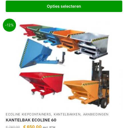
Opties selecteren
-12%
,
,
ECOLINE KIEPCONTAINERS
KANTELBAKKEN
AANBIEDINGEN
KANTELBAK ECOLINE 60
€
650,00
€
740,00
excl. BTW