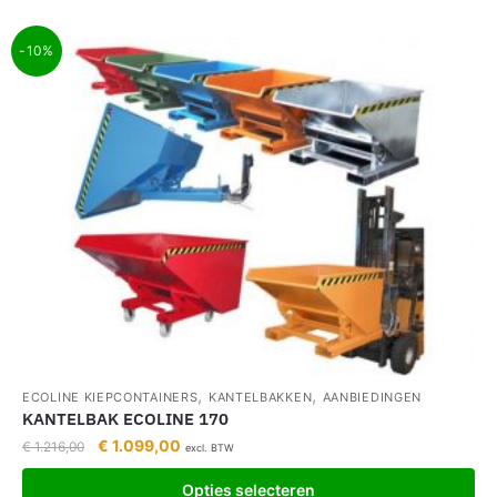
-10%
,
,
ECOLINE KIEPCONTAINERS
KANTELBAKKEN
AANBIEDINGEN
KANTELBAK ECOLINE 170
€
1.099,00
€
1.216,00
excl. BTW
Opties selecteren