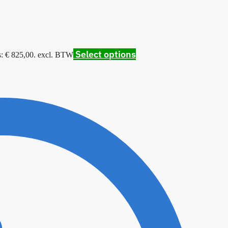
Select options
s: € 825,00.
excl. BTW