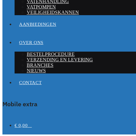
VATENHANDLING
VATPOMPEN
VEILIGHEIDSKANNEN
AANBIEDINGEN
OVER ONS
BESTELPROCEDURE
VERZENDING EN LEVERING
BRANCHES
NIEUWS
CONTACT
Mobile extra
€
0,00
0