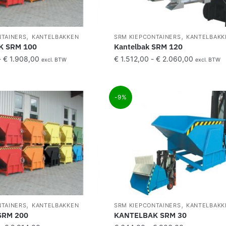
,
,
NTAINERS
KANTELBAKKEN
SRM KIEPCONTAINERS
KANTELBAKK
K SRM 100
Kantelbak SRM 120
-
€
1.908,00
€
1.512,00
-
€
2.060,00
excl. BTW
excl. BTW
-9%
,
,
NTAINERS
KANTELBAKKEN
SRM KIEPCONTAINERS
KANTELBAKK
SRM 200
KANTELBAK SRM 30