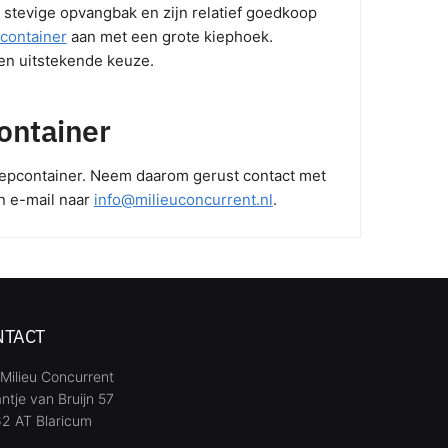
stevige opvangbak en zijn relatief goedkoop
container
aan met een grote kiephoek.
n uitstekende keuze.
container
kiepcontainer. Neem daarom gerust contact met
n e-mail naar
info@milieuconcurrent.nl
.
NTACT
Milieu Concurrent
ntje van Bruijn 57
2 AT Blaricum