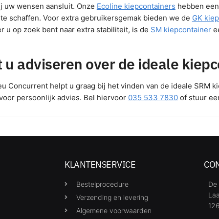
bij uw wensen aansluit. Onze
Ecoline kiepcontainers
hebben een 
te schaffen. Voor extra gebruikersgemak bieden we de
GK kiep
 u op zoek bent naar extra stabiliteit, is de
SM kiepcontainer
ee
t u adviseren over de ideale kiep
eu Concurrent helpt u graag bij het vinden van de ideale SRM 
voor persoonlijk advies. Bel hiervoor
035 533 7830
of stuur ee
KLANTENSERVICE
CO
Bestelprocedure
De 
Laa
Verzending en levering
126
Algemene voorwaarden