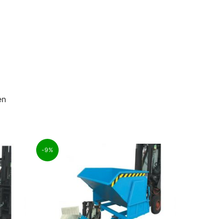
en
-9%