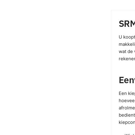
SRM
U koopt
makkeli
wat de 
rekenen
Een
Een kie
hoeveel
afrolme
bedient
kiepcon