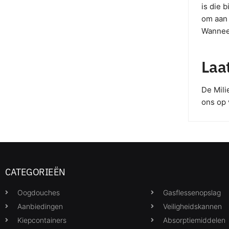
is die 
om aan 
Wanneer
Laa
De Mili
ons op 
CATEGORIEËN
Oogdouches
Gasflessenopslag
Aanbiedingen
Veiligheidskannen
Kiepcontainers
Absorptiemiddelen