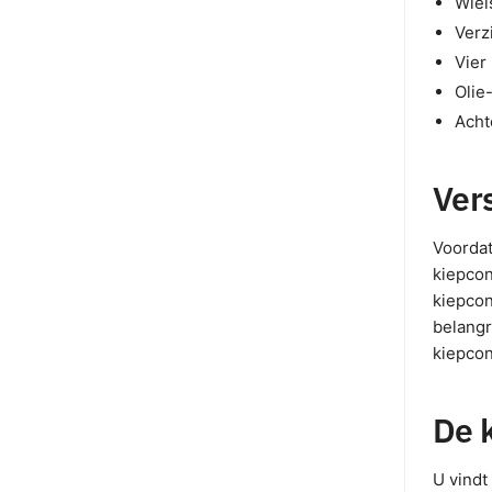
Wiel
Verz
Vier
Olie
Acht
Ver
Voordat
kiepcon
kiepcon
belangr
kiepcon
De 
U vindt