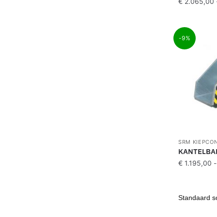
€
2.065,00
-9%
SRM KIEPCO
KANTELBA
€
1.195,00
-