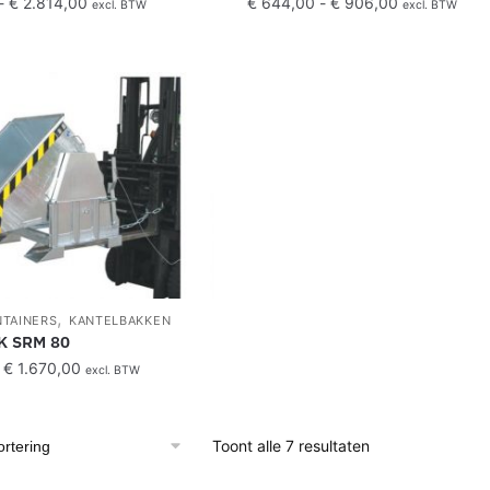
-
€
2.814,00
€
644,00
-
€
906,00
excl. BTW
excl. BTW
,
NTAINERS
KANTELBAKKEN
K SRM 80
€
1.670,00
excl. BTW
Toont alle 7 resultaten