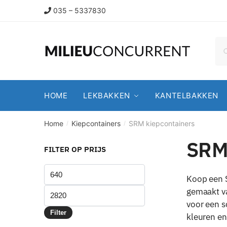
035 – 5337830
HOME
LEKBAKKEN
KANTELBAKKEN
Home
Kiepcontainers
SRM kiepcontainers
/
/
SRM
FILTER OP PRIJS
Koop een S
gemaakt va
voor een s
Filter
kleuren en