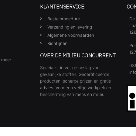
KLANTENSERVICE
CO
Bestelprocedure
De 
Laa
Verzending en levering
126
Algemene voorwaarden
Richtlijnen
Po
127
OVER DE MILIEU CONCURRENT
& meer
035
Specialist in veilige opslag van
inf
gevaarlijke stoffen. Gecertificeerde
producten, scherpe prijzen en gratis
advies. Voor een veilige werkplek en
bescherming van mens en milieu.