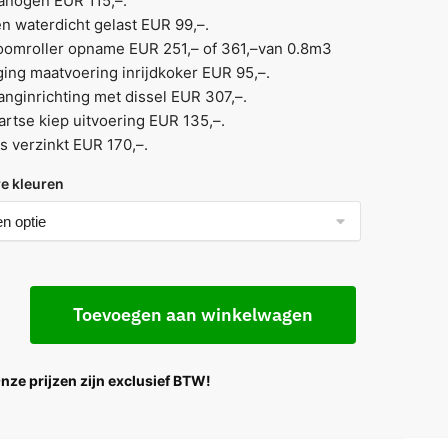
anogen EUR 115,–.
en waterdicht gelast EUR 99,–.
omroller opname EUR 251,– of 361,–van 0.8m3
ging maatvoering inrijdkoker EUR 95,–.
nginrichting met dissel EUR 307,–.
artse kiep uitvoering EUR 135,–.
s verzinkt EUR 170,–.
e kleuren
Toevoegen aan winkelwagen
Onze prijzen zijn exclusief BTW!