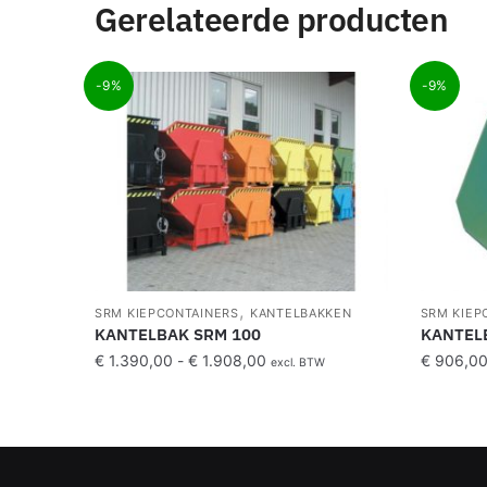
Gerelateerde producten
-9%
-9%
,
SRM KIEPCONTAINERS
KANTELBAKKEN
SRM KIEP
KANTELBAK SRM 100
KANTEL
€
1.390,00
-
€
1.908,00
€
906,0
excl. BTW