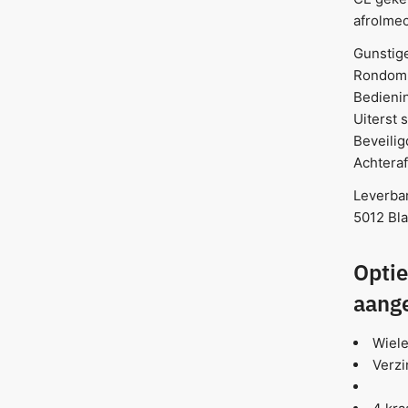
afrolme
Gunstige
Rondom P
Bedienin
Uiterst 
Beveilig
Achteraf
Leverba
5012 Bla
Optie
aange
Wiele
Verzi