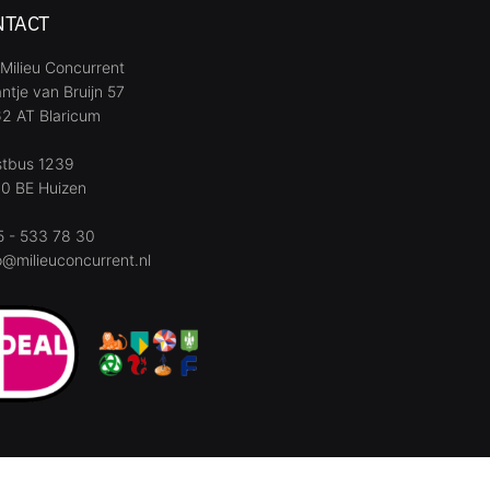
NTACT
Milieu Concurrent
ntje van Bruijn 57
2 AT Blaricum
stbus 1239
0 BE Huizen
 - 533 78 30
o@milieuconcurrent.nl