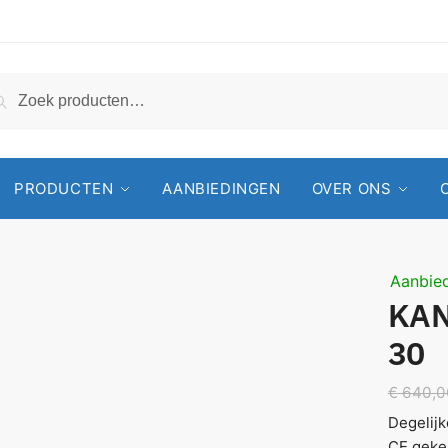
Zoeken
PRODUCTEN
AANBIEDINGEN
OVER ONS
Aanbied
KAN
30
€
640,0
Degelijk
CE geke