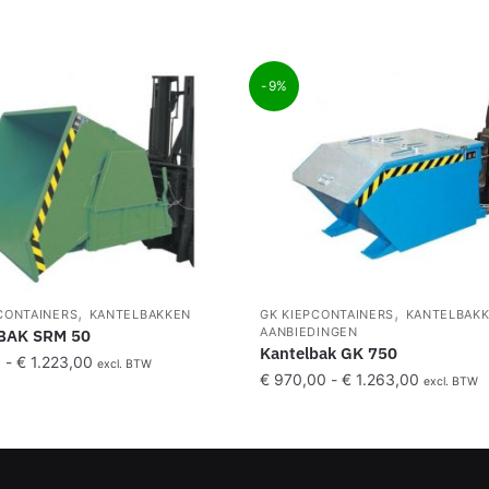
-9%
,
,
CONTAINERS
KANTELBAKKEN
GK KIEPCONTAINERS
KANTELBAK
AANBIEDINGEN
BAK SRM 50
Kantelbak GK 750
0
-
€
1.223,00
excl. BTW
€
970,00
-
€
1.263,00
excl. BTW