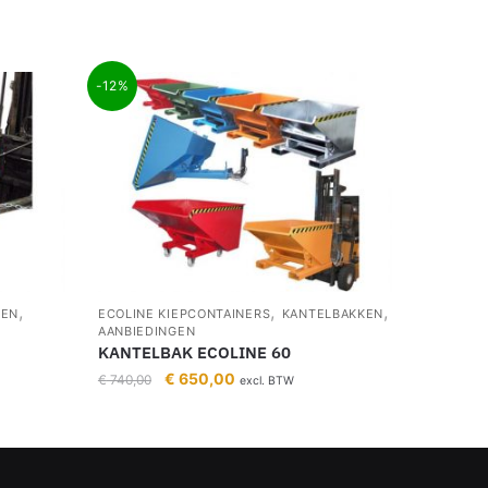
-12%
,
,
,
KEN
ECOLINE KIEPCONTAINERS
KANTELBAKKEN
AANBIEDINGEN
KANTELBAK ECOLINE 60
€
650,00
€
740,00
excl. BTW