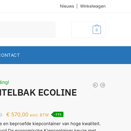
Nieuws
|
Winkelwagen
€
0,00
0
CONTACT
ing!
TELBAK ECOLINE
€
570,00
0
excl. BTW
-11%
e en beproefde kiepcontainer van hoge kwaliteit.
urd.De economische Kiepcontainer keuze met