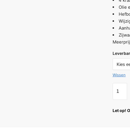
4 kra
Olie 
Hefbo
Wijzi
Aanha
Zijwa
Meerprij
Leverbar
Wissen
Let op! 