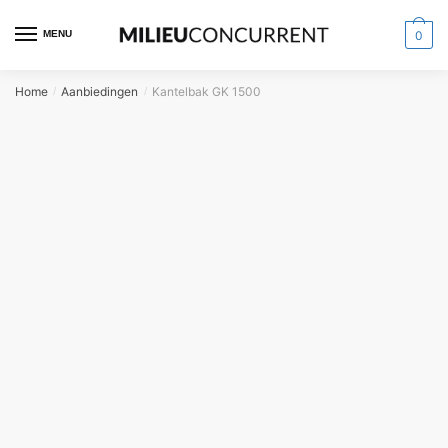
MENU
0
Home
Aanbiedingen
Kantelbak GK 1500
/
/