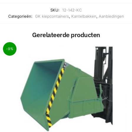
SKU:
12-142-KC
Categorieën:
GK kiepcontainers
,
Kantelbakken
,
Aanbiedingen
Gerelateerde producten
-9%