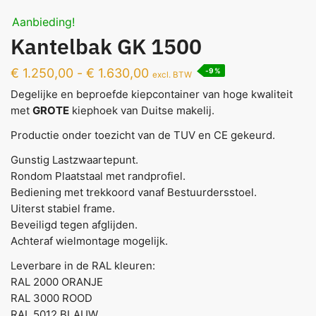
Aanbieding!
Kantelbak GK 1500
€
1.250,00
-
€
1.630,00
-9%
excl. BTW
Degelijke en beproefde kiepcontainer van hoge kwaliteit
met
GROTE
kiephoek van Duitse makelij.
Productie onder toezicht van de TUV en CE gekeurd.
Gunstig Lastzwaartepunt.
Rondom Plaatstaal met randprofiel.
Bediening met trekkoord vanaf Bestuurdersstoel.
Uiterst stabiel frame.
Beveiligd tegen afglijden.
Achteraf wielmontage mogelijk.
Leverbare in de RAL kleuren:
RAL 2000 ORANJE
RAL 3000 ROOD
RAL 5012 BLAUW