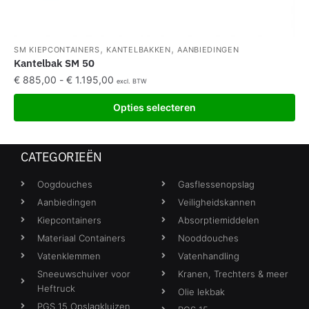
,
,
SM KIEPCONTAINERS
KANTELBAKKEN
AANBIEDINGEN
Kantelbak SM 50
€
885,00
-
€
1.195,00
excl. BTW
Opties selecteren
CATEGORIEËN
Oogdouches
Gasflessenopslag
Aanbiedingen
Veiligheidskannen
Kiepcontainers
Absorptiemiddelen
Materiaal Containers
Nooddouches
Vatenklemmen
Vatenhandling
Sneeuwschuiver voor
Kranen, Trechters & meer
Heftruck
Olie lekbak
PGS 15 Opslagkluizen