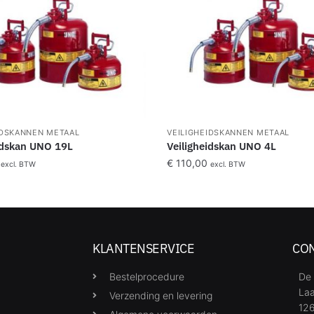
IDSKANNEN METAAL
VEILIGHEIDSKANNEN METAAL
idskan UNO 19L
Veiligheidskan UNO 4L
€
110,00
excl. BTW
excl. BTW
KLANTENSERVICE
CO
Bestelprocedure
De 
Laa
Verzending en levering
126