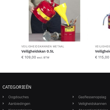
VEILIGHEIDSKANNEN METAAL
VEILIGHE
Veiligheidskan 0.5L
Veilighe
€
109,00
€
115,00
excl. BTW
CATEGORIEËN
Oogdouches
Gasflessenopslag
Aanbiedingen
Veiligheidskannen