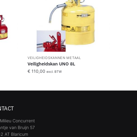
VEILIGHEIDSKANNEN METAAL
Veiligheidskan UNO 8L
€
110,00
excl. BTW
NTACT
Milieu Concurrent
ntje van Bruijn 57
2 AT Blaricum