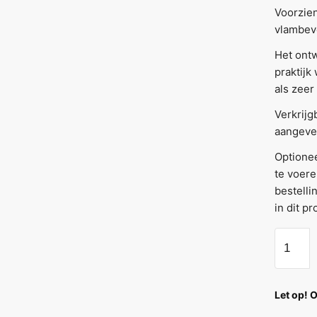
Voorzien
vlambeve
Het ontw
praktijk
als zeer
Verkrijg
aangeven
Optionee
te voere
bestelli
in dit p
Let op! 