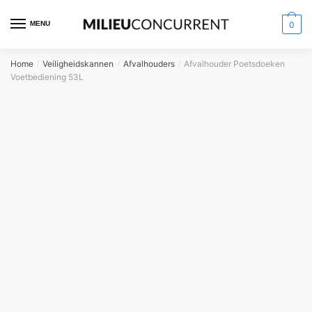
MENU
0
Home
Veiligheidskannen
Afvalhouders
Afvalhouder Poetsdoeken
/
/
/
Voetbediening 53L