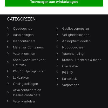
Toevoegen aan winkelwagen
CATEGORIEËN
Oogdouches
Gasflessenopslag
Aanbiedingen
Veiligheidskannen
Kiepcontainers
Absorptiemiddelen
Materiaal Containers
Nooddouches
Vatenklemmen
Vatenhandling
Sneeuwschuiver voor
Kranen, Trechters & meer
Heftruck
Olie lekbak
PGS 15 Opslagkluizen
PGS 15
Lekbakken
Kantelbak
Opslagstellingen
Vatpompen
Afvalcontainers en
Inzamelcontainers
Vatenkantelaar