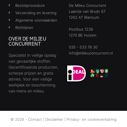
Bestelprocedure
De Milieu Concurrent
Laantje van Bruijn 57
Verzending en levering
1262 AT Blaricum
Algemene voorwaarden
Richtlijnen
Postbus 1239
1270 BE Huizen
OVER DE MILIEU
CONCURRENT
035 - 533 78 30
info@milieuconcurrent.nl
Specialist in veilige opslag
van gevaarlijke stoffen.
Gecertificeerde producten,
scherpe prijzen en gratis
advies. Voor een veilige
werkplek en bescherming
van mens en milieu.
© 2026 -
Contact
|
Disclaimer
|
Privacy- en cookieverklaring