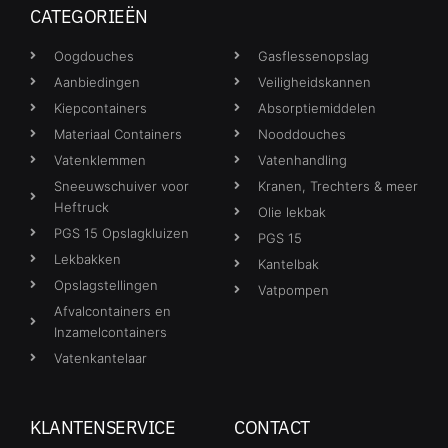
CATEGORIEËN
Oogdouches
Gasflessenopslag
Aanbiedingen
Veiligheidskannen
Kiepcontainers
Absorptiemiddelen
Materiaal Containers
Nooddouches
Vatenklemmen
Vatenhandling
Sneeuwschuiver voor
Kranen, Trechters & meer
Heftruck
Olie lekbak
PGS 15 Opslagkluizen
PGS 15
Lekbakken
Kantelbak
Opslagstellingen
Vatpompen
Afvalcontainers en
Inzamelcontainers
Vatenkantelaar
KLANTENSERVICE
CONTACT