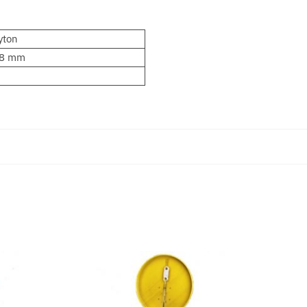
yton
28 mm