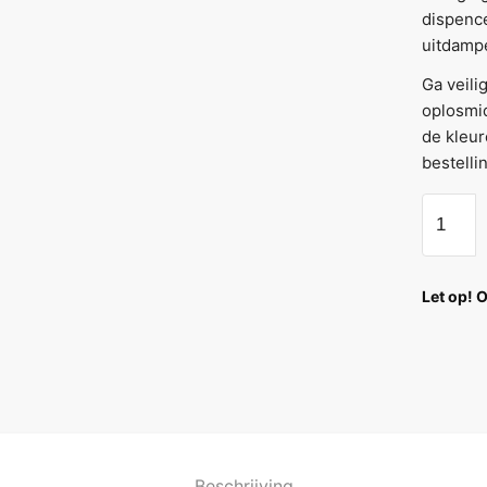
dispence
uitdampe
Ga veil
oplosmid
de kleur
bestelli
Let op! 
Beschrijving