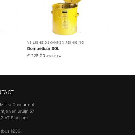
VEILIGHEIDSKANNEN REINIGING
Dompelkan 30L
€
228,00
excl. BTW
NTACT
Milieu Concurrent
ntje van Bruijn 57
2 AT Blaricum
stbus 1239