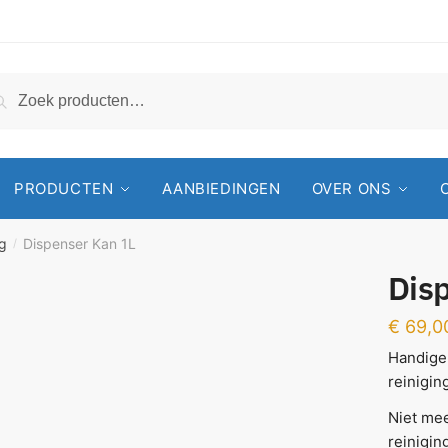
Zoeken
PRODUCTEN
AANBIEDINGEN
OVER ONS
ng
Dispenser Kan 1L
/
Dis
€
69,0
Handige
reinigi
Niet me
reinigin