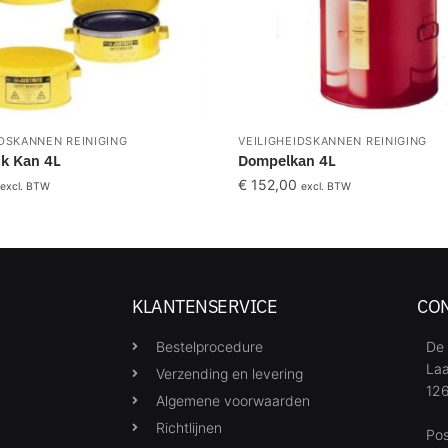
IDSKANNEN REINIGING
VEILIGHEIDSKANNEN REINIGING
k Kan 4L
Dompelkan 4L
€
152,00
excl. BTW
excl. BTW
KLANTENSERVICE
CO
Bestelprocedure
De 
Laa
Verzending en levering
126
Algemene voorwaarden
Richtlijnen
Po