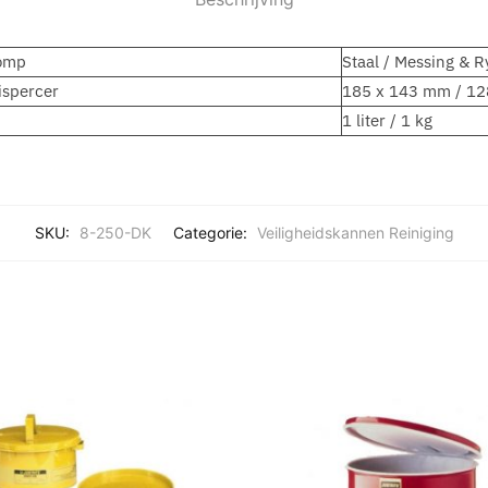
Pomp
Staal / Messing & R
ispercer
185 x 143 mm / 1
1 liter / 1 kg
SKU:
8-250-DK
Categorie:
Veiligheidskannen Reiniging