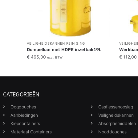
VEILIGHEIDSKANNEN REINIGING
VEILIGHE
Dompelkan met HDPE inzetbak19L
Werkban
€
465,00
€
112,00
excl. BTW
CATEGORIEËN
Oogdouches
Gasflessenopslag
Aanbiedingen
Veiligheidskannen
Kiepcontainers
Absorptiemiddelen
Materiaal Containers
Nooddouches