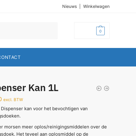
Nieuws
|
Winkelwagen
€
0,00
0
CONTACT
penser Kan 1L
0
excl. BTW
 Dispenser kan voor het bevochtigen van
ngsdoeken.
er morsen meer oplos/reinigingsmiddelen over de
gsdoek. Het teveel aan oplosmiddel op de