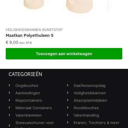
VEILIGHEIDSKANNEN KUNSTSTOF
Maatkan Polyethuleen 5
€
9,00
excl. BTW
Toevoegen aan winkelwagen
CATEGORIEËN
Oogdouches
Gasflessenopslag
Aanbiedingen
Veiligheidskannen
Kiepcontainers
Absorptiemiddelen
Materiaal Containers
Nooddouches
Vatenklemmen
Vatenhandling
Sneeuwschuiver voor
Kranen, Trechters & meer