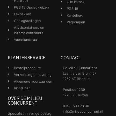
Heftruck
Olie lekbak
PGS 15 Opslagkluizen
PGS 15
Lekbakken
Kantelbak
Opslagstellingen
Vatpompen
Afvalcontainers en
Inzamelcontainers
Vatenkantelaar
KLANTENSERVICE
CONTACT
Bestelprocedure
De Milieu Concurrent
Laantje van Bruijn 57
Verzending en levering
1262 AT Blaricum
Algemene voorwaarden
Richtlijnen
Postbus 1239
1270 BE Huizen
OVER DE MILIEU
CONCURRENT
035 - 533 78 30
info@milieuconcurrent.nl
Specialist in veilige opslag