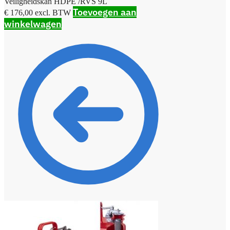
Veiligheidskan HDPE /RVS 9L
Toevoegen aan
€
176,00
excl. BTW
winkelwagen