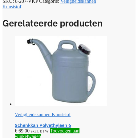
SKU:
8-207-VKP
Categorie:
Veiligheidskannen
Kunststof
Gerelateerde producten
Veiligheidskannen Kunststof
Schenkkan Polyethyleen 6
€
69,00
Toevoegen aan
excl. BTW
winkelwagen