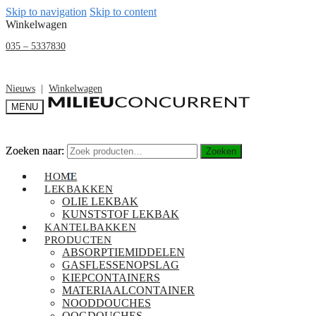
Skip to navigation
Skip to content
Winkelwagen
035 – 5337830
Nieuws
|
Winkelwagen
MENU
Zoeken naar:
Zoeken naar:
Zoeken
Zoeken
€
0,00
HOME
0
LEKBAKKEN
OLIE LEKBAK
KUNSTSTOF LEKBAK
KANTELBAKKEN
PRODUCTEN
ABSORPTIEMIDDELEN
GASFLESSENOPSLAG
KIEPCONTAINERS
MATERIAALCONTAINER
NOODDOUCHES
OOGDOUCHES