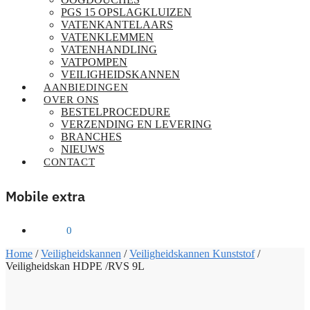
PGS 15 OPSLAGKLUIZEN
VATENKANTELAARS
VATENKLEMMEN
VATENHANDLING
VATPOMPEN
VEILIGHEIDSKANNEN
AANBIEDINGEN
OVER ONS
BESTELPROCEDURE
VERZENDING EN LEVERING
BRANCHES
NIEUWS
CONTACT
Mobile extra
€
0,00
0
Home
/
Veiligheidskannen
/
Veiligheidskannen Kunststof
/
Veiligheidskan HDPE /RVS 9L