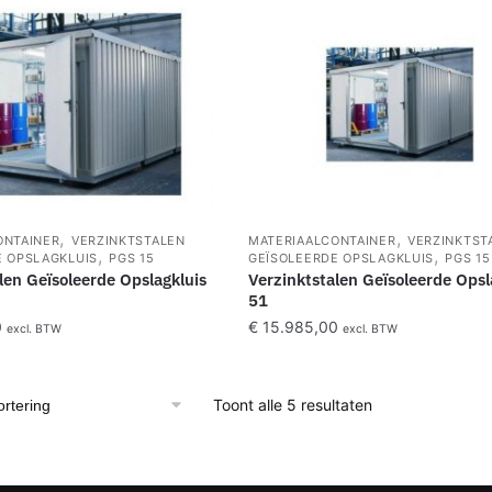
,
,
ONTAINER
VERZINKTSTALEN
MATERIAALCONTAINER
VERZINKTST
,
,
E OPSLAGKLUIS
PGS 15
GEÏSOLEERDE OPSLAGKLUIS
PGS 15
len Geïsoleerde Opslagkluis
Verzinktstalen Geïsoleerde Opsl
51
0
€
15.985,00
excl. BTW
excl. BTW
Toont alle 5 resultaten