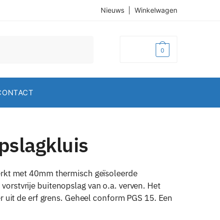
Nieuws
|
Winkelwagen
€
0,00
0
CONTACT
pslagkluis
werkt met 40mm thermisch geïsoleerde
orstvrije buitenopslag van o.a. verven. Het
er uit de erf grens. Geheel conform PGS 15. Een