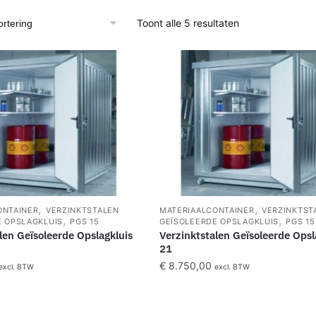
Toont alle 5 resultaten
,
,
ONTAINER
VERZINKTSTALEN
MATERIAALCONTAINER
VERZINKTST
,
,
E OPSLAGKLUIS
PGS 15
GEÏSOLEERDE OPSLAGKLUIS
PGS 15
len Geïsoleerde Opslagkluis
Verzinktstalen Geïsoleerde Opsl
21
€
8.750,00
excl. BTW
excl. BTW