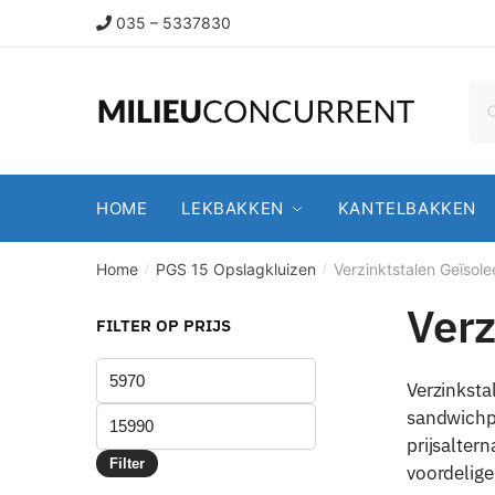
035 – 5337830
HOME
LEKBAKKEN
KANTELBAKKEN
Home
PGS 15 Opslagkluizen
Verzinktstalen Geïsol
/
/
Verz
FILTER OP PRIJS
Verzinksta
sandwichpa
prijsalter
Filter
voordelige