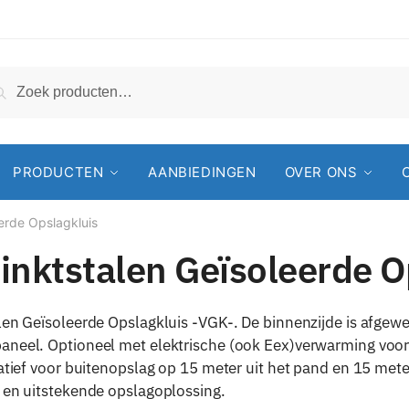
Zoeken
PRODUCTEN
AANBIEDINGEN
OVER ONS
eerde Opslagkluis
inktstalen Geïsoleerde O
len Geïsoleerde Opslagkluis -VGK-. De binnenzijde is afge
neel. Optioneel met elektrische (ook Eex)verwarming voor v
natief voor buitenopslag op 15 meter uit het pand en 15 met
 en uitstekende opslagoplossing.