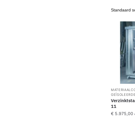
MATERIAALC
GEÏSOLEERD
Verzinktsta
11
€
5.975,00