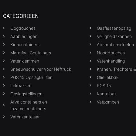
CATEGORIEËN
Oogdouches
Gasflessenopslag
Aanbiedingen
Veiligheidskannen
Kiepcontainers
Absorptiemiddelen
Materiaal Containers
Nooddouches
Vatenklemmen
Vatenhandling
Sneeuwschuiver voor Heftruck
Kranen, Trechters 
PGS 15 Opslagkluizen
Olie lekbak
Lekbakken
PGS 15
Opslagstellingen
Kantelbak
Afvalcontainers en
Vatpompen
Inzamelcontainers
Vatenkantelaar