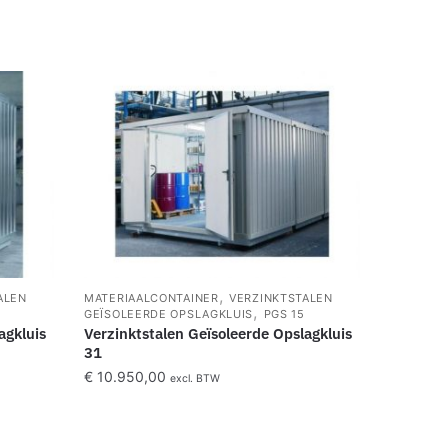
,
ALEN
MATERIAALCONTAINER
VERZINKTSTALEN
,
GEÏSOLEERDE OPSLAGKLUIS
PGS 15
agkluis
Verzinktstalen Geïsoleerde Opslagkluis
31
€
10.950,00
excl. BTW