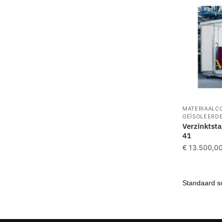
MATERIAALC
GEÏSOLEERD
Verzinktsta
41
€
13.500,0