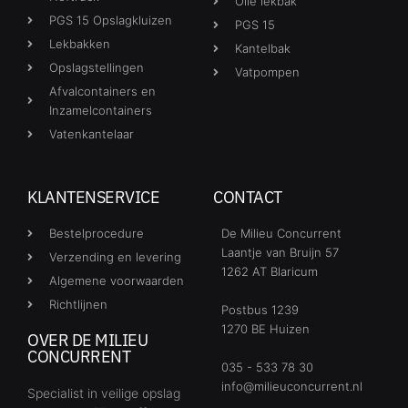
Olie lekbak
PGS 15 Opslagkluizen
PGS 15
Lekbakken
Kantelbak
Opslagstellingen
Vatpompen
Afvalcontainers en
Inzamelcontainers
Vatenkantelaar
KLANTENSERVICE
CONTACT
Bestelprocedure
De Milieu Concurrent
Laantje van Bruijn 57
Verzending en levering
1262 AT Blaricum
Algemene voorwaarden
Richtlijnen
Postbus 1239
1270 BE Huizen
OVER DE MILIEU
CONCURRENT
035 - 533 78 30
info@milieuconcurrent.nl
Specialist in veilige opslag