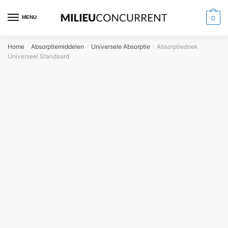
MENU
0
Home
Absorptiemiddelen
Universele Absorptie
Absorptiedoek
/
/
/
Universeel Standaard