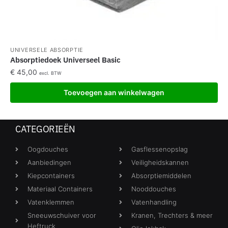
UNIVERSELE ABSORPTIE
Absorptiedoek Universeel Basic
€
45,00
excl. BTW
Toevoegen aan winkelwagen
CATEGORIEËN
Oogdouches
Gasflessenopslag
Aanbiedingen
Veiligheidskannen
Kiepcontainers
Absorptiemiddelen
Materiaal Containers
Nooddouches
Vatenklemmen
Vatenhandling
Sneeuwschuiver voor
Kranen, Trechters & meer
Heftruck