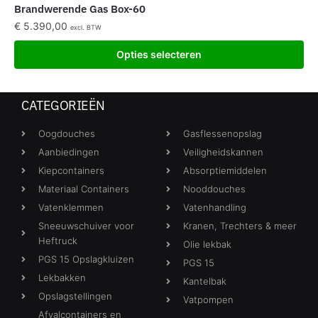
Brandwerende Gas Box-60
€
5.390,00
excl. BTW
Opties selecteren
CATEGORIEËN
Oogdouches
Gasflessenopslag
Aanbiedingen
Veiligheidskannen
Kiepcontainers
Absorptiemiddelen
Materiaal Containers
Nooddouches
Vatenklemmen
Vatenhandling
Sneeuwschuiver voor
Kranen, Trechters & meer
Heftruck
Olie lekbak
PGS 15 Opslagkluizen
PGS 15
Lekbakken
Kantelbak
Opslagstellingen
Vatpompen
Afvalcontainers en