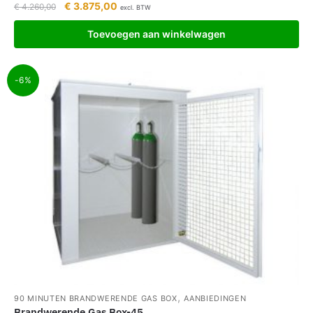
€
3.875,00
€
4.260,00
excl. BTW
Toevoegen aan winkelwagen
-6%
,
90 MINUTEN BRANDWERENDE GAS BOX
AANBIEDINGEN
Brandwerende Gas Box-45