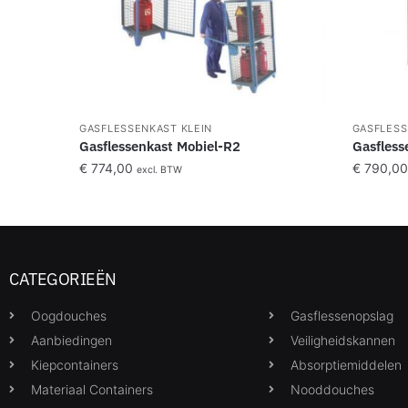
GASFLESSENKAST KLEIN
GASFLESS
Gasflessenkast Mobiel-R2
Gasfless
€
774,00
€
790,00
excl. BTW
CATEGORIEËN
Oogdouches
Gasflessenopslag
Aanbiedingen
Veiligheidskannen
Kiepcontainers
Absorptiemiddelen
Materiaal Containers
Nooddouches