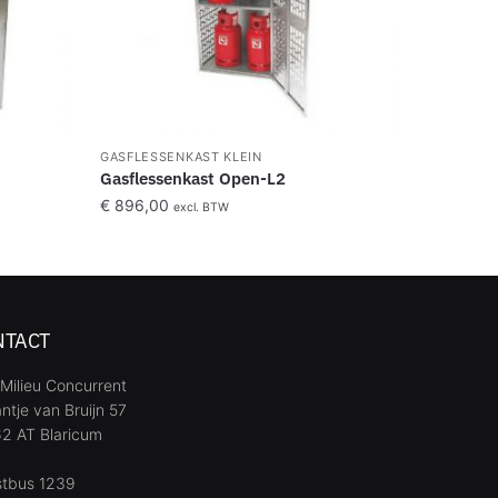
GASFLESSENKAST KLEIN
Gasflessenkast Open-L2
€
896,00
excl. BTW
NTACT
Milieu Concurrent
ntje van Bruijn 57
2 AT Blaricum
stbus 1239