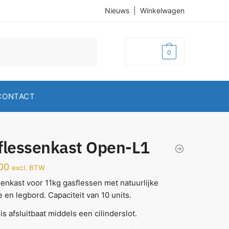
Nieuws
|
Winkelwagen
€
0,00
0
CONTACT
flessenkast Open-L1
00
excl. BTW
enkast voor 11kg gasflessen met natuurlijke
ie en legbord. Capaciteit van 10 units.
is afsluitbaat middels een cilinderslot.