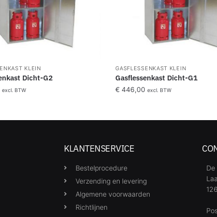
ENKAST KLEIN
GASFLESSENKAST KLEIN
enkast Dicht-G2
Gasflessenkast Dicht-G1
€
446,00
excl. BTW
excl. BTW
KLANTENSERVICE
CO
Bestelprocedure
De 
Laa
Verzending en levering
126
Algemene voorwaarden
Richtlijnen
Po