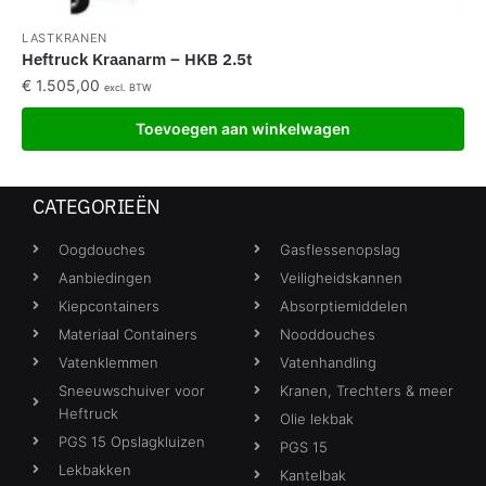
LASTKRANEN
Heftruck Kraanarm – HKB 2.5t
€
1.505,00
excl. BTW
Toevoegen aan winkelwagen
CATEGORIEËN
Oogdouches
Gasflessenopslag
Aanbiedingen
Veiligheidskannen
Kiepcontainers
Absorptiemiddelen
Materiaal Containers
Nooddouches
Vatenklemmen
Vatenhandling
Sneeuwschuiver voor
Kranen, Trechters & meer
Heftruck
Olie lekbak
PGS 15 Opslagkluizen
PGS 15
Lekbakken
Kantelbak