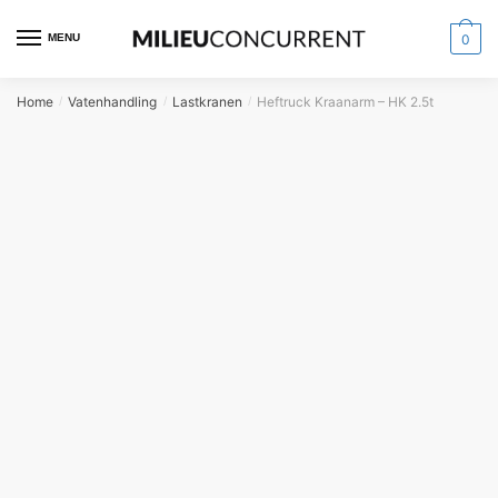
MENU
0
Home
Vatenhandling
Lastkranen
Heftruck Kraanarm – HK 2.5t
/
/
/