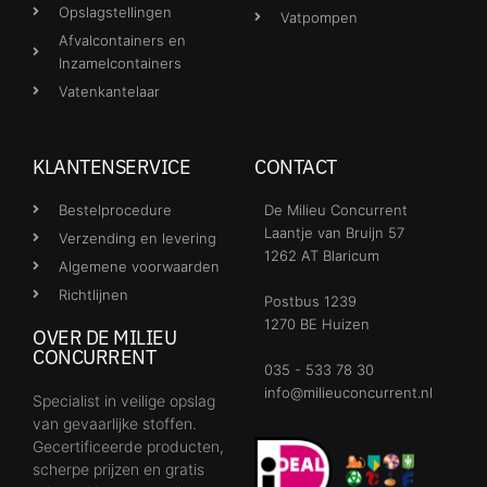
Opslagstellingen
Vatpompen
Afvalcontainers en
Inzamelcontainers
Vatenkantelaar
KLANTENSERVICE
CONTACT
Bestelprocedure
De Milieu Concurrent
Laantje van Bruijn 57
Verzending en levering
1262 AT Blaricum
Algemene voorwaarden
Richtlijnen
Postbus 1239
1270 BE Huizen
OVER DE MILIEU
CONCURRENT
035 - 533 78 30
info@milieuconcurrent.nl
Specialist in veilige opslag
van gevaarlijke stoffen.
Gecertificeerde producten,
scherpe prijzen en gratis