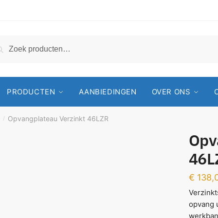
Zoeken
PRODUCTEN
AANBIEDINGEN
OVER ONS
f
Opvangplateau Verzinkt 46LZR
/
Opv
46L
€
138,
Verzink
opvang u
werkban