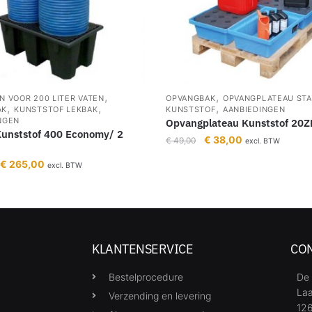
,
,
N VOOR 200 LITER VATEN
OPVANGBAK
OPVANGPLATEAU STA
,
,
,
AK
KUNSTSTOF LEKBAK
KUNSTSTOF
AANBIEDINGEN
NGEN
Opvangplateau Kunststof 20Z
Kunststof 400 Economy/ 2
€
38,00
€
49,00
excl. BTW
€
265,00
excl. BTW
KLANTENSERVICE
CO
Bestelprocedure
De 
Laa
Verzending en levering
126