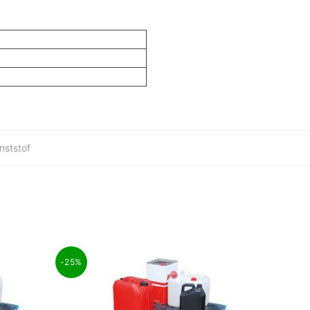
nststof
-25%