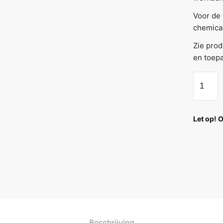
Voor de 
chemical
Zie prod
en toepa
Let op! 
Beschrijving