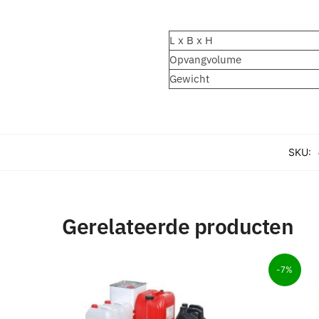
L x B x H
Opvangvolume
Gewicht
SKU:
Gerelateerde producten
-7%