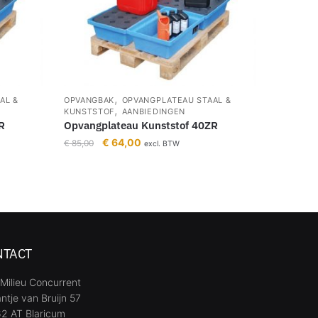
,
AL &
OPVANGBAK
OPVANGPLATEAU STAAL &
,
KUNSTSTOF
AANBIEDINGEN
R
Opvangplateau Kunststof 40ZR
€
64,00
€
85,00
excl. BTW
NTACT
Milieu Concurrent
ntje van Bruijn 57
2 AT Blaricum