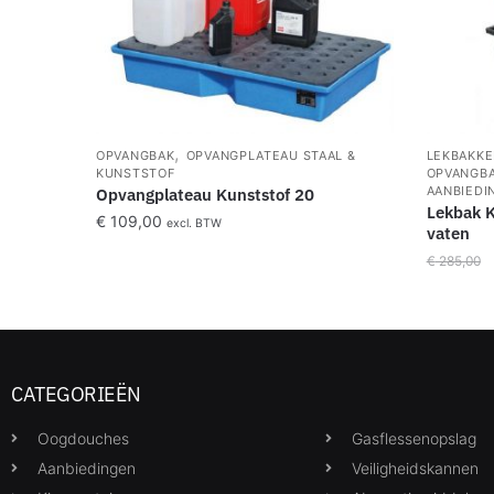
,
OPVANGBAK
OPVANGPLATEAU STAAL &
LEKBAKKE
KUNSTSTOF
OPVANGB
AANBIEDI
Opvangplateau Kunststof 20
Lekbak 
€
109,00
excl. BTW
vaten
€
285,00
CATEGORIEËN
Oogdouches
Gasflessenopslag
Aanbiedingen
Veiligheidskannen