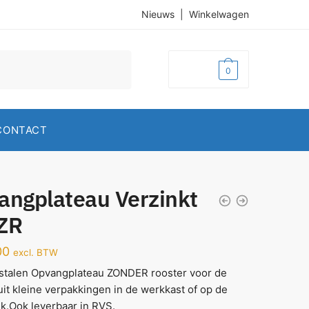
Nieuws
|
Winkelwagen
€
0,00
0
CONTACT
angplateau Verzinkt
ZR
00
excl. BTW
tstalen Opvangplateau ZONDER rooster voor de
it kleine verpakkingen in de werkkast of op de
k.Ook leverbaar in RVS.