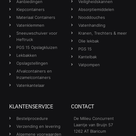
Aanbiedingen
Veiligheidskannen
Kiepcontainers
Absorptiemiddelen
Materiaal Containers
Nooddouches
Vatenklemmen
Vatenhandling
Sneeuwschuiver voor
Kranen, Trechters & meer
Heftruck
Olie lekbak
PGS 15 Opslagkluizen
PGS 15
Lekbakken
Kantelbak
Opslagstellingen
Vatpompen
Afvalcontainers en
Inzamelcontainers
Vatenkantelaar
KLANTENSERVICE
CONTACT
Bestelprocedure
De Milieu Concurrent
Laantje van Bruijn 57
Verzending en levering
1262 AT Blaricum
Algemene voorwaarden