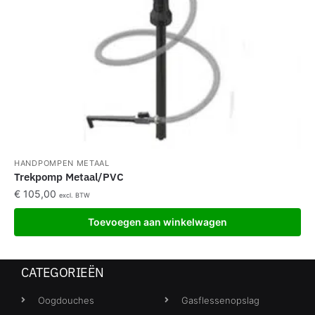
HANDPOMPEN METAAL
Trekpomp Metaal/PVC
€
105,00
excl. BTW
Toevoegen aan winkelwagen
CATEGORIEËN
Oogdouches
Gasflessenopslag