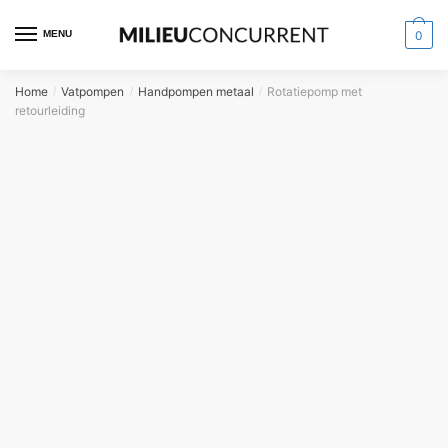
MENU
0
Home
Vatpompen
Handpompen metaal
Rotatiepomp met
/
/
/
retourleiding