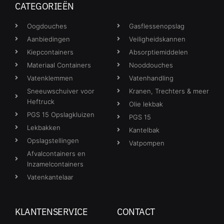
CATEGORIEËN
Oogdouches
Gasflessenopslag
Aanbiedingen
Veiligheidskannen
Kiepcontainers
Absorptiemiddelen
Materiaal Containers
Nooddouches
Vatenklemmen
Vatenhandling
Sneeuwschuiver voor
Kranen, Trechters & meer
Heftruck
Olie lekbak
PGS 15 Opslagkluizen
PGS 15
Lekbakken
Kantelbak
Opslagstellingen
Vatpompen
Afvalcontainers en
Inzamelcontainers
Vatenkantelaar
KLANTENSERVICE
CONTACT