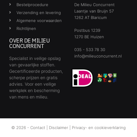
Bestelprocedure
De Milieu Concurrent
Laantje van Bruijn 57
Verzending en levering
1262 AT Blaricum
Algemene voorwaarden
Richtlijnen
Postbus 1239
1270 BE Huizen
OVER DE MILIEU
CONCURRENT
035 - 533 78 30
info@milieuconcurrent.nl
Specialist in veilige opslag
van gevaarlijke stoffen.
Gecertificeerde producten,
scherpe prijzen en gratis
advies. Voor een veilige
werkplek en bescherming
van mens en milieu.
© 2026 -
Contact
|
Disclaimer
|
Privacy- en cookieverklaring