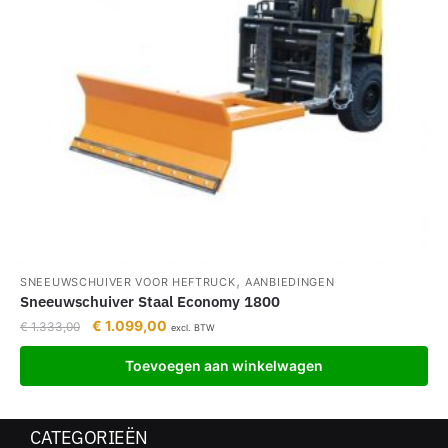
,
SNEEUWSCHUIVER VOOR HEFTRUCK
AANBIEDINGEN
Sneeuwschuiver Staal Economy 1800
€
1.099,00
€
1.333,00
excl. BTW
Toevoegen aan winkelwagen
CATEGORIEËN