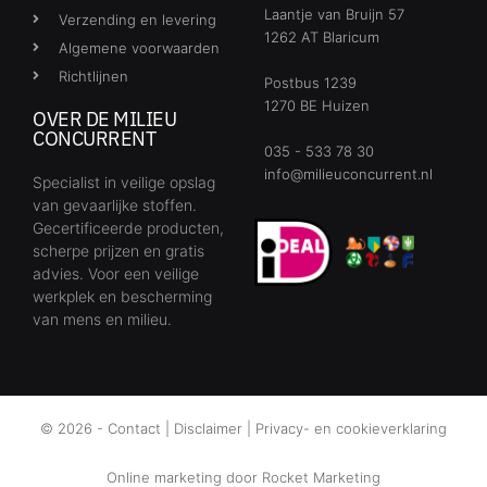
Laantje van Bruijn 57
Verzending en levering
1262 AT Blaricum
Algemene voorwaarden
Richtlijnen
Postbus 1239
1270 BE Huizen
OVER DE MILIEU
CONCURRENT
035 - 533 78 30
info@milieuconcurrent.nl
Specialist in veilige opslag
van gevaarlijke stoffen.
Gecertificeerde producten,
scherpe prijzen en gratis
advies. Voor een veilige
werkplek en bescherming
van mens en milieu.
© 2026 -
Contact
|
Disclaimer
|
Privacy- en cookieverklaring
Online marketing door
Rocket Marketing