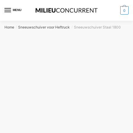
MENU
0
Home
Sneeuwschuiver voor Heftruck
Sneeuwschuiver Staal 1800
/
/