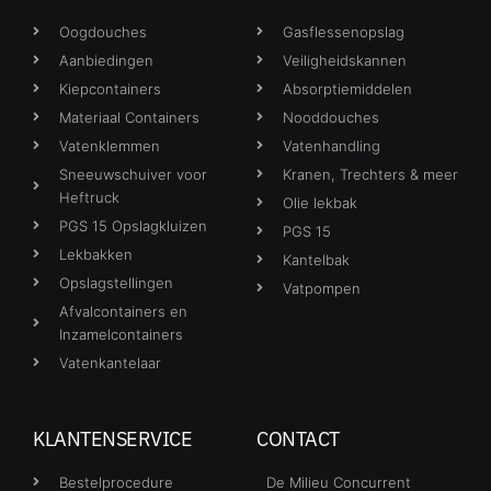
Oogdouches
Gasflessenopslag
Aanbiedingen
Veiligheidskannen
Kiepcontainers
Absorptiemiddelen
Materiaal Containers
Nooddouches
Vatenklemmen
Vatenhandling
Sneeuwschuiver voor
Kranen, Trechters & meer
Heftruck
Olie lekbak
PGS 15 Opslagkluizen
PGS 15
Lekbakken
Kantelbak
Opslagstellingen
Vatpompen
Afvalcontainers en
Inzamelcontainers
Vatenkantelaar
KLANTENSERVICE
CONTACT
Bestelprocedure
De Milieu Concurrent