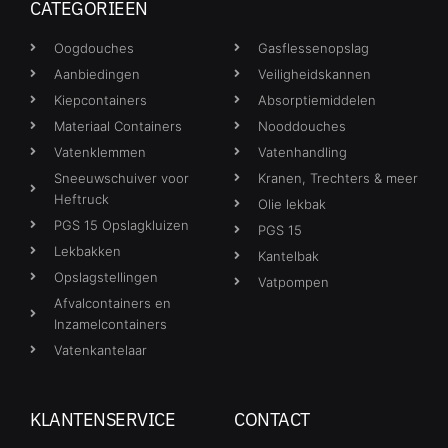
CATEGORIEËN
Oogdouches
Gasflessenopslag
Aanbiedingen
Veiligheidskannen
Kiepcontainers
Absorptiemiddelen
Materiaal Containers
Nooddouches
Vatenklemmen
Vatenhandling
Sneeuwschuiver voor
Kranen, Trechters & meer
Heftruck
Olie lekbak
PGS 15 Opslagkluizen
PGS 15
Lekbakken
Kantelbak
Opslagstellingen
Vatpompen
Afvalcontainers en
Inzamelcontainers
Vatenkantelaar
KLANTENSERVICE
CONTACT