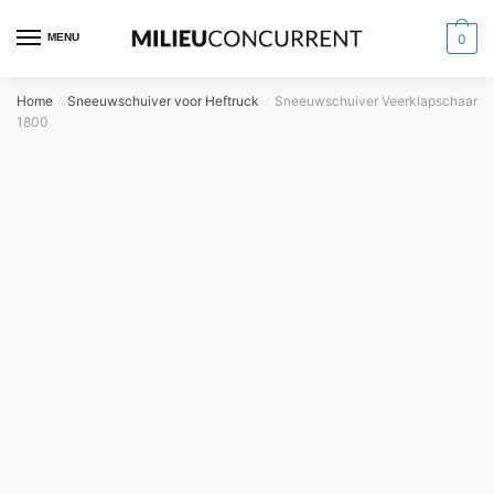
MENU
0
Home
Sneeuwschuiver voor Heftruck
Sneeuwschuiver Veerklapschaar
/
/
1800