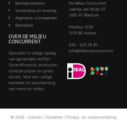
Bestelprocedure
De Milieu Concurrent
Laantje van Bruijn 57
Verzending en levering
1262 AT Blaricum
Algemene voorwaarden
Richtlijnen
Postbus 1239
1270 BE Huizen
OVER DE MILIEU
CONCURRENT
035 - 533 78 30
info@milieuconcurrent.nl
Specialist in veilige opslag
van gevaarlijke stoffen.
Gecertificeerde producten,
scherpe prijzen en gratis
advies. Voor een veilige
werkplek en bescherming
van mens en milieu.
© 2026 -
Contact
|
Disclaimer
|
Privacy- en cookieverklaring