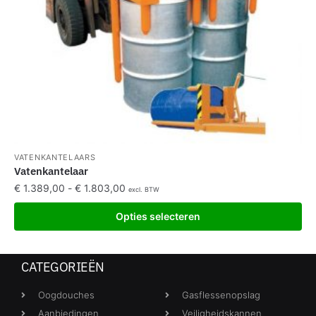
VATENKANTELAARS
Vatenkantelaar
€
1.389,00
-
€
1.803,00
excl. BTW
Opties selecteren
CATEGORIEËN
Oogdouches
Gasflessenopslag
Aanbiedingen
Veiligheidskannen