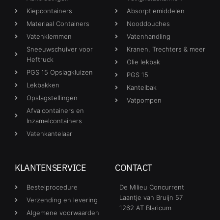
Kiepcontainers
Absorptiemiddelen
Materiaal Containers
Nooddouches
Vatenklemmen
Vatenhandling
Sneeuwschuiver voor
Kranen, Trechters & meer
Heftruck
Olie lekbak
PGS 15 Opslagkluizen
PGS 15
Lekbakken
Kantelbak
Opslagstellingen
Vatpompen
Afvalcontainers en
Inzamelcontainers
Vatenkantelaar
KLANTENSERVICE
CONTACT
Bestelprocedure
De Milieu Concurrent
Laantje van Bruijn 57
Verzending en levering
1262 AT Blaricum
Algemene voorwaarden