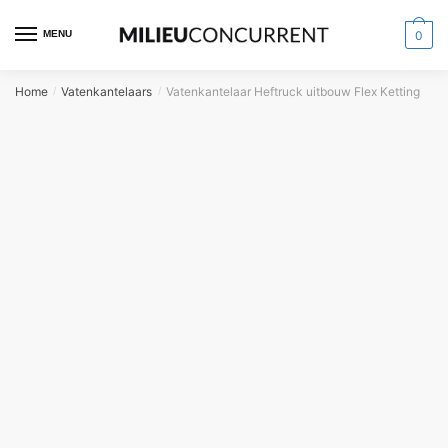
MENU
0
Home
Vatenkantelaars
Vatenkantelaar Heftruck uitbouw Flex Ketting
/
/