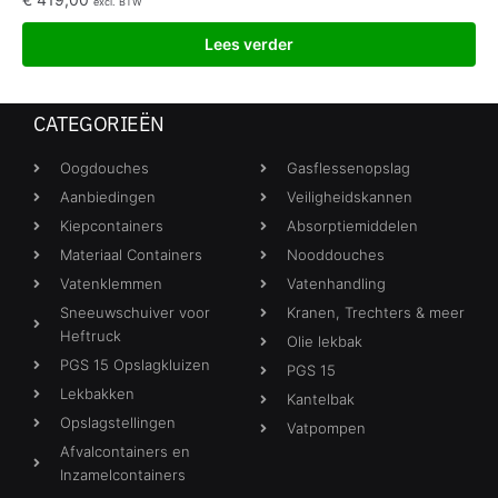
excl. BTW
Lees verder
CATEGORIEËN
Oogdouches
Gasflessenopslag
Aanbiedingen
Veiligheidskannen
Kiepcontainers
Absorptiemiddelen
Materiaal Containers
Nooddouches
Vatenklemmen
Vatenhandling
Sneeuwschuiver voor
Kranen, Trechters & meer
Heftruck
Olie lekbak
PGS 15 Opslagkluizen
PGS 15
Lekbakken
Kantelbak
Opslagstellingen
Vatpompen
Afvalcontainers en
Inzamelcontainers