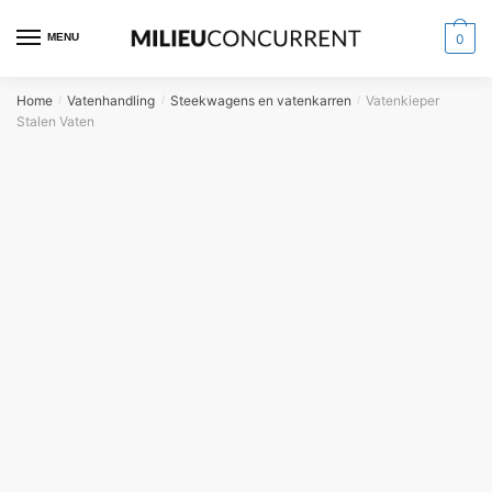
MENU
0
Home
Vatenhandling
Steekwagens en vatenkarren
Vatenkieper
/
/
/
Stalen Vaten