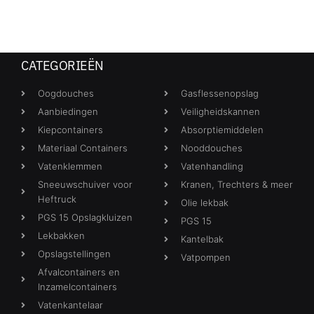
CATEGORIEËN
Oogdouches
Gasflessenopslag
Aanbiedingen
Veiligheidskannen
Kiepcontainers
Absorptiemiddelen
Materiaal Containers
Nooddouches
Vatenklemmen
Vatenhandling
Sneeuwschuiver voor
Kranen, Trechters & meer
Heftruck
Olie lekbak
PGS 15 Opslagkluizen
PGS 15
Lekbakken
Kantelbak
Opslagstellingen
Vatpompen
Afvalcontainers en
Inzamelcontainers
Vatenkantelaar