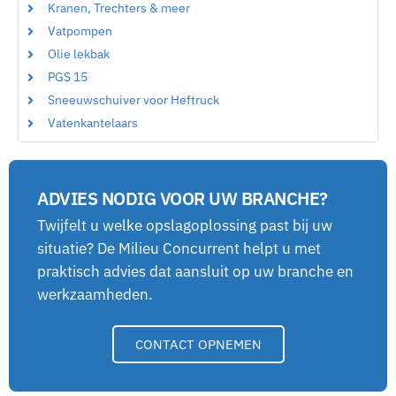
Kranen, Trechters & meer
Vatpompen
Olie lekbak
PGS 15
Sneeuwschuiver voor Heftruck
Vatenkantelaars
ADVIES NODIG VOOR UW BRANCHE?
Twijfelt u welke opslagoplossing past bij uw
situatie? De Milieu Concurrent helpt u met
praktisch advies dat aansluit op uw branche en
werkzaamheden.
CONTACT OPNEMEN