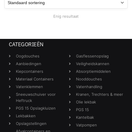
Enig resultaat
CATEGORIEËN
Oogdouches
Gasflessenopslag
Aanbiedingen
Veiligheidskannen
Kiepcontainers
Absorptiemiddelen
Materiaal Containers
Nooddouches
Vatenklemmen
Vatenhandling
Sneeuwschuiver voor
Kranen, Trechters & meer
Heftruck
Olie lekbak
PGS 15 Opslagkluizen
PGS 15
Lekbakken
Kantelbak
Opslagstellingen
Vatpompen
Afvalcontainers en