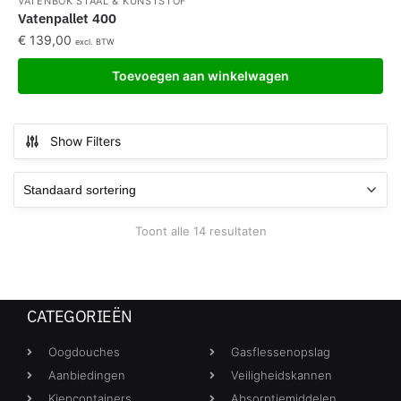
VATENBOK STAAL & KUNSTSTOF
Vatenpallet 400
€
139,00
excl. BTW
Toevoegen aan winkelwagen
Show Filters
Toont alle 14 resultaten
CATEGORIEËN
Oogdouches
Gasflessenopslag
Aanbiedingen
Veiligheidskannen
Kiepcontainers
Absorptiemiddelen