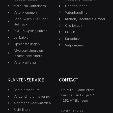
Materiaal Containers
Nooddouches
Vatenklemmen
Vatenhandling
Sneeuwschuiver voor
Kranen, Trechters & meer
Heftruck
Olie lekbak
PGS 15 Opslagkluizen
PGS 15
Lekbakken
Kantelbak
Opslagstellingen
Vatpompen
Afvalcontainers en
Inzamelcontainers
Vatenkantelaar
KLANTENSERVICE
CONTACT
Bestelprocedure
De Milieu Concurrent
Laantje van Bruijn 57
Verzending en levering
1262 AT Blaricum
Algemene voorwaarden
Richtlijnen
Postbus 1239