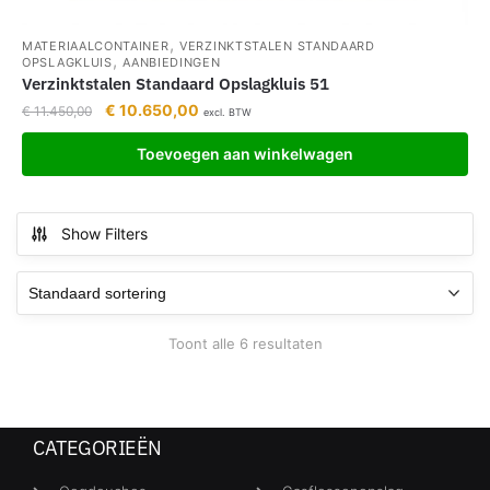
,
MATERIAALCONTAINER
VERZINKTSTALEN STANDAARD
,
OPSLAGKLUIS
AANBIEDINGEN
Verzinktstalen Standaard Opslagkluis 51
€
10.650,00
€
11.450,00
excl. BTW
Toevoegen aan winkelwagen
Show Filters
Toont alle 6 resultaten
CATEGORIEËN