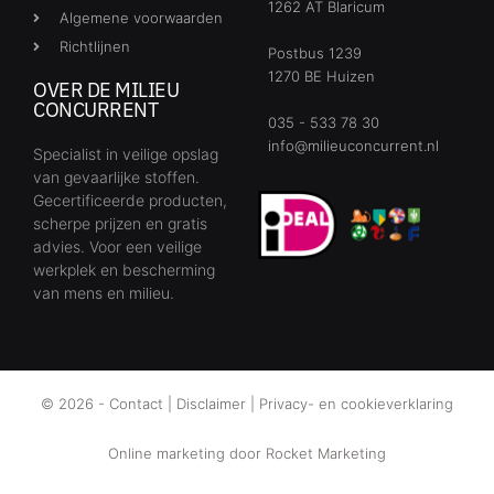
1262 AT Blaricum
Algemene voorwaarden
Richtlijnen
Postbus 1239
1270 BE Huizen
OVER DE MILIEU
CONCURRENT
035 - 533 78 30
info@milieuconcurrent.nl
Specialist in veilige opslag
van gevaarlijke stoffen.
Gecertificeerde producten,
scherpe prijzen en gratis
advies. Voor een veilige
werkplek en bescherming
van mens en milieu.
© 2026 -
Contact
|
Disclaimer
|
Privacy- en cookieverklaring
Online marketing door
Rocket Marketing