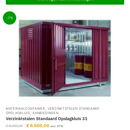
-7%
,
MATERIAALCONTAINER
VERZINKTSTALEN STANDAARD
,
OPSLAGKLUIS
AANBIEDINGEN
Verzinktstalen Standaard Opslagkluis 31
€
6.500,00
€
6.990,00
excl. BTW