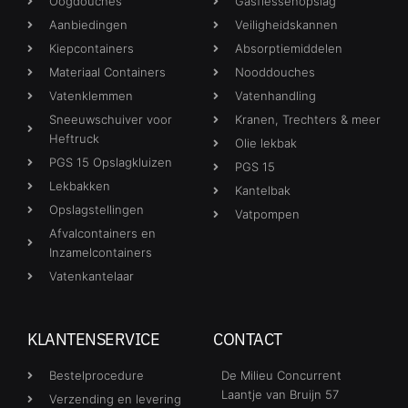
Oogdouches
Gasflessenopslag
Aanbiedingen
Veiligheidskannen
Kiepcontainers
Absorptiemiddelen
Materiaal Containers
Nooddouches
Vatenklemmen
Vatenhandling
Sneeuwschuiver voor
Kranen, Trechters & meer
Heftruck
Olie lekbak
PGS 15 Opslagkluizen
PGS 15
Lekbakken
Kantelbak
Opslagstellingen
Vatpompen
Afvalcontainers en
Inzamelcontainers
Vatenkantelaar
KLANTENSERVICE
CONTACT
Bestelprocedure
De Milieu Concurrent
Laantje van Bruijn 57
Verzending en levering