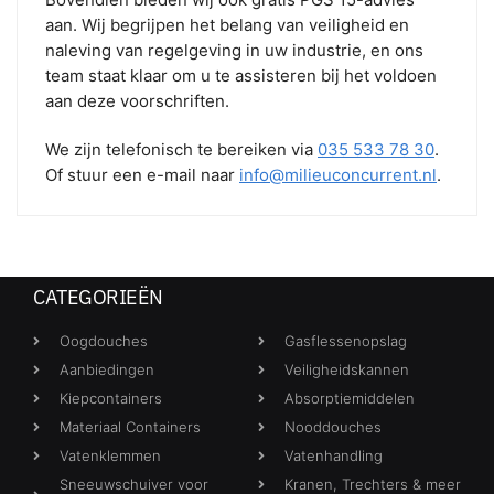
aan. Wij begrijpen het belang van veiligheid en
naleving van regelgeving in uw industrie, en ons
team staat klaar om u te assisteren bij het voldoen
aan deze voorschriften.
We zijn telefonisch te bereiken via
035 533 78 30
.
Of stuur een e-mail naar
info@milieuconcurrent.nl
.
CATEGORIEËN
Oogdouches
Gasflessenopslag
Aanbiedingen
Veiligheidskannen
Kiepcontainers
Absorptiemiddelen
Materiaal Containers
Nooddouches
Vatenklemmen
Vatenhandling
Sneeuwschuiver voor
Kranen, Trechters & meer