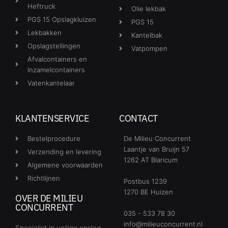
Heftruck
Olie lekbak
PGS 15 Opslagkluizen
PGS 15
Lekbakken
Kantelbak
Opslagstellingen
Vatpompen
Afvalcontainers en
Inzamelcontainers
Vatenkantelaar
KLANTENSERVICE
CONTACT
Bestelprocedure
De Milieu Concurrent
Laantje van Bruijn 57
Verzending en levering
1262 AT Blaricum
Algemene voorwaarden
Richtlijnen
Postbus 1239
1270 BE Huizen
OVER DE MILIEU
CONCURRENT
035 - 533 78 30
info@milieuconcurrent.nl
Specialist in veilige opslag