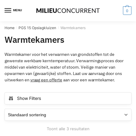
MENU
0
Home
PGS 15 Opslagkluizen
Warmtekamers
/
/
Warmtekamers
Warmtekamer voor het verwarmen van grondstoffen tot de
gewenste werkbare kerntemperatuur. Verwarmingsproces door
middel van elektriciteit, water of stoom. Veilige manier van
opwarmen van (gevaarlijke) stoffen. Laat uw aanvraag door ons
uitwerken en
vraag een offerte
aan voor een warmtekamer.
Show Filters
Toont alle 3 resultaten