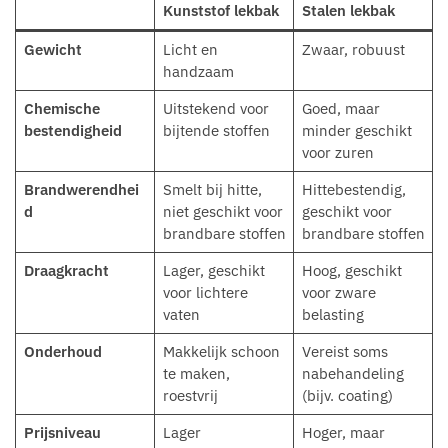
Kunststof lekbak
Stalen lekbak
Gewicht
Licht en
Zwaar, robuust
handzaam
Chemische
Uitstekend voor
Goed, maar
bestendigheid
bijtende stoffen
minder geschikt
voor zuren
Brandwerendhei
Smelt bij hitte,
Hittebestendig,
d
niet geschikt voor
geschikt voor
brandbare stoffen
brandbare stoffen
Draagkracht
Lager, geschikt
Hoog, geschikt
voor lichtere
voor zware
vaten
belasting
Onderhoud
Makkelijk schoon
Vereist soms
te maken,
nabehandeling
roestvrij
(bijv. coating)
Prijsniveau
Lager
Hoger, maar