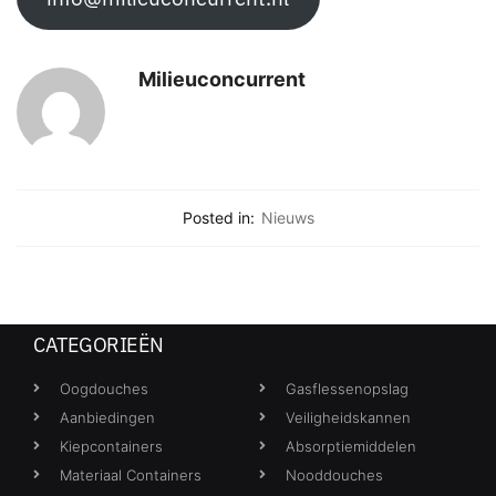
Milieuconcurrent
Posted in:
Nieuws
CATEGORIEËN
Oogdouches
Gasflessenopslag
Aanbiedingen
Veiligheidskannen
Kiepcontainers
Absorptiemiddelen
Materiaal Containers
Nooddouches