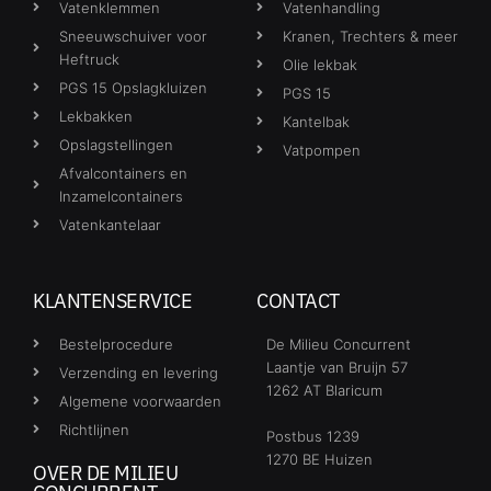
Vatenklemmen
Vatenhandling
Sneeuwschuiver voor
Kranen, Trechters & meer
Heftruck
Olie lekbak
PGS 15 Opslagkluizen
PGS 15
Lekbakken
Kantelbak
Opslagstellingen
Vatpompen
Afvalcontainers en
Inzamelcontainers
Vatenkantelaar
KLANTENSERVICE
CONTACT
Bestelprocedure
De Milieu Concurrent
Laantje van Bruijn 57
Verzending en levering
1262 AT Blaricum
Algemene voorwaarden
Richtlijnen
Postbus 1239
1270 BE Huizen
OVER DE MILIEU