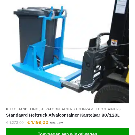
,
KLIKO HANDELING
AFVALCONTAINERS EN INZAMELCONTAINERS
Standaard Heftruck Afvalcontainer Kantelaar 80/120L
€
1.199,00
€
1.273,00
excl. BTW
Toevoegen aan winkelwagen