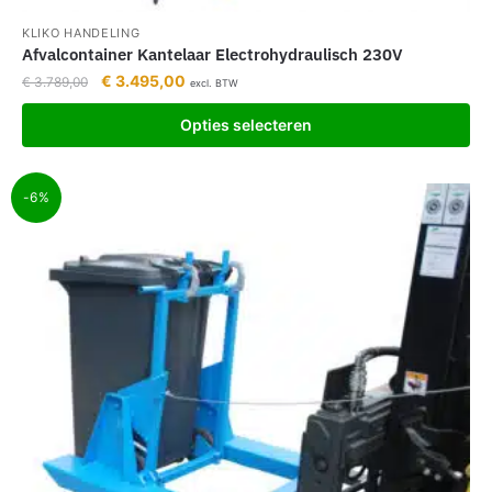
KLIKO HANDELING
Afvalcontainer Kantelaar Electrohydraulisch 230V
€
3.495,00
€
3.789,00
excl. BTW
Opties selecteren
-6%