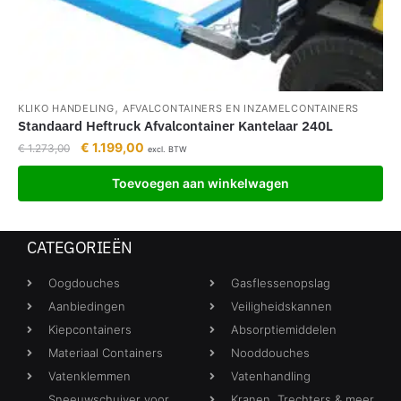
,
KLIKO HANDELING
AFVALCONTAINERS EN INZAMELCONTAINERS
Standaard Heftruck Afvalcontainer Kantelaar 240L
€
1.199,00
€
1.273,00
excl. BTW
Toevoegen aan winkelwagen
CATEGORIEËN
Oogdouches
Gasflessenopslag
Aanbiedingen
Veiligheidskannen
Kiepcontainers
Absorptiemiddelen
Materiaal Containers
Nooddouches
Vatenklemmen
Vatenhandling
Sneeuwschuiver voor
Kranen, Trechters & meer