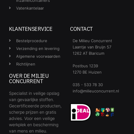
Inzamelcontainers
Vatenkantelaar
KLANTENSERVICE
CONTACT
Bestelprocedure
De Milieu Concurrent
Laantje van Bruijn 57
Verzending en levering
1262 AT Blaricum
Algemene voorwaarden
Richtlijnen
Postbus 1239
1270 BE Huizen
OVER DE MILIEU
CONCURRENT
035 - 533 78 30
info@milieuconcurrent.nl
Specialist in veilige opslag
van gevaarlijke stoffen.
Gecertificeerde producten,
scherpe prijzen en gratis
advies. Voor een veilige
werkplek en bescherming
van mens en milieu.