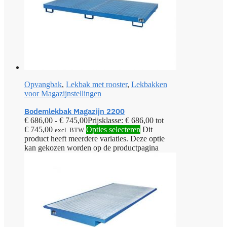
Opvangbak
,
Lekbak met rooster
,
Lekbakken
voor Magazijnstellingen
Bodemlekbak Magazijn 2200
€
686,00
-
€
745,00
Prijsklasse: € 686,00 tot
€ 745,00
Opties selecteren
Dit
excl. BTW
product heeft meerdere variaties. Deze optie
kan gekozen worden op de productpagina