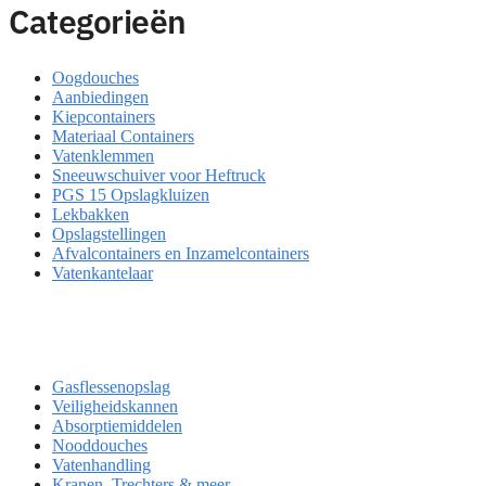
Categorieën
Oogdouches
Aanbiedingen
Kiepcontainers
Materiaal Containers
Vatenklemmen
Sneeuwschuiver voor Heftruck
PGS 15 Opslagkluizen
Lekbakken
Opslagstellingen
Afvalcontainers en Inzamelcontainers
Vatenkantelaar
Gasflessenopslag
Veiligheidskannen
Absorptiemiddelen
Nooddouches
Vatenhandling
Kranen, Trechters & meer