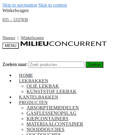
Skip to navigation
Skip to content
Winkelwagen
035 – 5337830
Nieuws
|
Winkelwagen
MENU
Zoeken naar:
Zoeken naar:
Zoeken
Zoeken
€
0,00
HOME
0
LEKBAKKEN
OLIE LEKBAK
KUNSTSTOF LEKBAK
KANTELBAKKEN
PRODUCTEN
ABSORPTIEMIDDELEN
GASFLESSENOPSLAG
KIEPCONTAINERS
MATERIAALCONTAINER
NOODDOUCHES
OOGDOUCHES