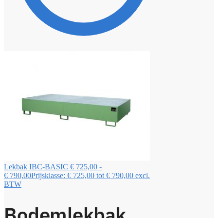
Lekbak IBC-BASIC
€
725,00
-
€
790,00
Prijsklasse: € 725,00 tot € 790,00
excl.
BTW
Bodemlekbak