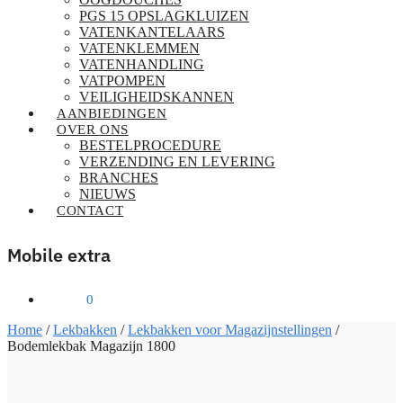
PGS 15 OPSLAGKLUIZEN
VATENKANTELAARS
VATENKLEMMEN
VATENHANDLING
VATPOMPEN
VEILIGHEIDSKANNEN
AANBIEDINGEN
OVER ONS
BESTELPROCEDURE
VERZENDING EN LEVERING
BRANCHES
NIEUWS
CONTACT
Mobile extra
€
0,00
0
Home
/
Lekbakken
/
Lekbakken voor Magazijnstellingen
/
Bodemlekbak Magazijn 1800