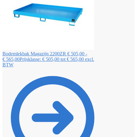
Bodemlekbak Magazijn 2200ZR
€
505,00
-
€
565,00
Prijsklasse: € 505,00 tot € 565,00
excl.
BTW