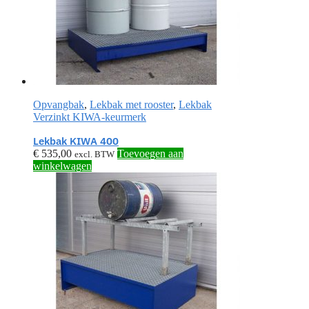
Opvangbak
,
Lekbak met rooster
,
Lekbak
Verzinkt KIWA-keurmerk
Lekbak KIWA 400
€
535,00
Toevoegen aan
excl. BTW
winkelwagen