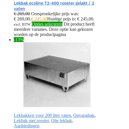
Lekbak ecoline T2-400 rooster gelakt / 2
vaten
€
269,00
Oorspronkelijke prijs was:
€ 269,00.
€
245,00
Huidige prijs is: € 245,00.
Opties selecteren
Dit product heeft
excl. BTW
meerdere variaties. Deze optie kan gekozen
worden op de productpagina
-13%
Lekbakken voor 200 liter vaten
,
Opvangbak
,
Lekbak met rooster
,
Olie lekbak
,
Aanbiedingen