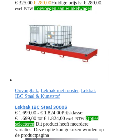
€ 325,00.
€
289,00
Huidige prijs is: € 289,00.
Toevoegen aan winkelwagen
excl. BTW
Opvangbak
,
Lekbak met rooster
,
Lekbak
IBC Staal & Kunststof
Lekbak IBC Staal 3000S
€
1.699,00
-
€
1.824,00
Prijsklasse:
€ 1.699,00 tot € 1.824,00
Opties
excl. BTW
selecteren
Dit product heeft meerdere
variaties. Deze optie kan gekozen worden op
de productpagina