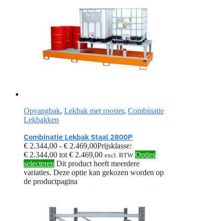
Opvangbak
,
Lekbak met rooster
,
Combinatie
Lekbakken
Combinatie Lekbak Staal 2800P
€
2.344,00
-
€
2.469,00
Prijsklasse:
€ 2.344,00 tot € 2.469,00
Opties
excl. BTW
selecteren
Dit product heeft meerdere
variaties. Deze optie kan gekozen worden op
de productpagina