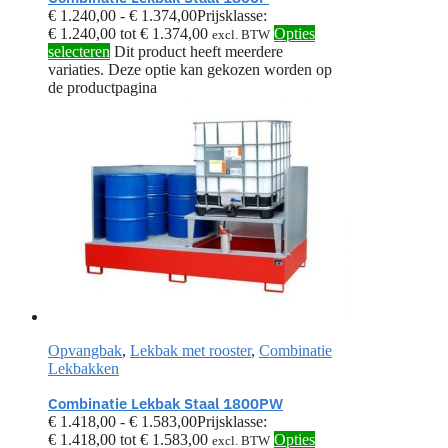
€
1.240,00
-
€
1.374,00
Prijsklasse:
€ 1.240,00 tot € 1.374,00
Opties
excl. BTW
selecteren
Dit product heeft meerdere
variaties. Deze optie kan gekozen worden op
de productpagina
Opvangbak
,
Lekbak met rooster
,
Combinatie
Lekbakken
Combinatie Lekbak Staal 1800PW
€
1.418,00
-
€
1.583,00
Prijsklasse:
€ 1.418,00 tot € 1.583,00
Opties
excl. BTW