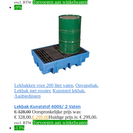
Toevoegen aan winkelwagen
excl. BTW
-9%
Lekbakken voor 200 liter vaten
,
Opvangbak
,
Lekbak met rooster
,
Kunststof lekbak
,
Aanbiedingen
Lekbak Kunststof 400S/ 2 Vaten
€
328,00
Oorspronkelijke prijs was:
€ 328,00.
€
299,00
Huidige prijs is: € 299,00.
Toevoegen aan winkelwagen
excl. BTW
-13%