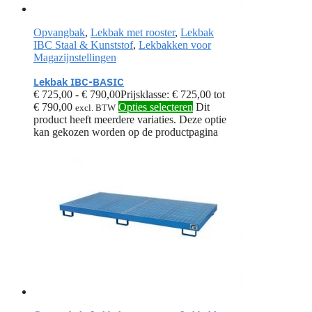
Opvangbak
,
Lekbak met rooster
,
Lekbak
IBC Staal & Kunststof
,
Lekbakken voor
Magazijnstellingen
Lekbak IBC-BASIC
€
725,00
-
€
790,00
Prijsklasse: € 725,00 tot
€ 790,00
Opties selecteren
Dit
excl. BTW
product heeft meerdere variaties. Deze optie
kan gekozen worden op de productpagina