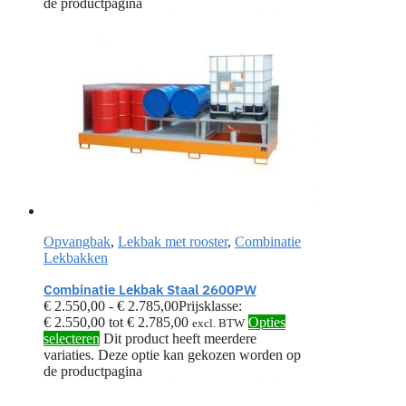
de productpagina
Opvangbak
,
Lekbak met rooster
,
Combinatie
Lekbakken
Combinatie Lekbak Staal 2600PW
€
2.550,00
-
€
2.785,00
Prijsklasse:
€ 2.550,00 tot € 2.785,00
Opties
excl. BTW
selecteren
Dit product heeft meerdere
variaties. Deze optie kan gekozen worden op
de productpagina