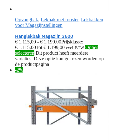
Opvangbak
,
Lekbak met rooster
,
Lekbakken
voor Magazijnstellingen
Hanglekbak Magazijn 3600
€
1.115,00
-
€
1.199,00
Prijsklasse:
€ 1.115,00 tot € 1.199,00
Opties
excl. BTW
selecteren
Dit product heeft meerdere
variaties. Deze optie kan gekozen worden op
de productpagina
-2%