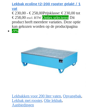
Lekbak ecoline t2-200 rooster gelakt / 1
vat
€
230,00
-
€
258,00
Prijsklasse: € 230,00 tot
€ 258,00
Opties selecteren
Dit
excl. BTW
product heeft meerdere variaties. Deze optie
kan gekozen worden op de productpagina
-9%
Lekbakken voor 200 liter vaten
,
Opvangbak
,
Lekbak met rooster
,
Olie lekbak
,
Aanbiedingen