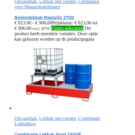
Opvangbak
,
Lekbak met rooster
,
Lekbakken
voor Magazijnstellingen
Bodemlekbak Magazijn 2700
€
823,00
-
€
906,00
Prijsklasse: € 823,00 tot
€ 906,00
Opties selecteren
Dit
excl. BTW
product heeft meerdere variaties. Deze optie
kan gekozen worden op de productpagina
Opvangbak
,
Lekbak met rooster
,
Combinatie
Lekbakken
Combinatie Lekbak Staal 1800P