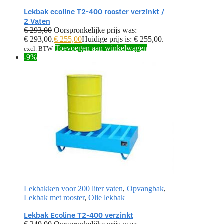
Lekbak ecoline T2-400 rooster verzinkt /
2 Vaten
€
293,00
Oorspronkelijke prijs was:
€ 293,00.
€
255,00
Huidige prijs is: € 255,00.
Toevoegen aan winkelwagen
excl. BTW
-9%
Lekbakken voor 200 liter vaten
,
Opvangbak
,
Lekbak met rooster
,
Olie lekbak
Lekbak Ecoline T2-400 verzinkt