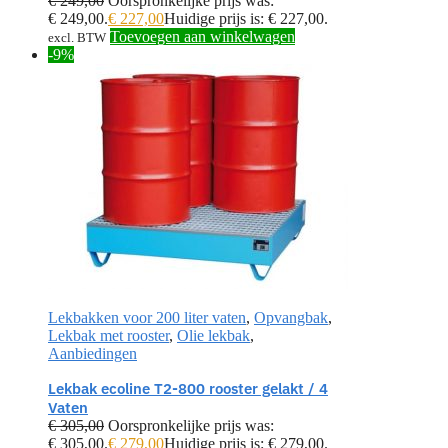
€
249,00
Oorspronkelijke prijs was:
€ 249,00.
€
227,00
Huidige prijs is: € 227,00.
Toevoegen aan winkelwagen
excl. BTW
-9%
Lekbakken voor 200 liter vaten
,
Opvangbak
,
Lekbak met rooster
,
Olie lekbak
,
Aanbiedingen
Lekbak ecoline T2-800 rooster gelakt / 4
Vaten
€
305,00
Oorspronkelijke prijs was:
€ 305,00.
€
279,00
Huidige prijs is: € 279,00.