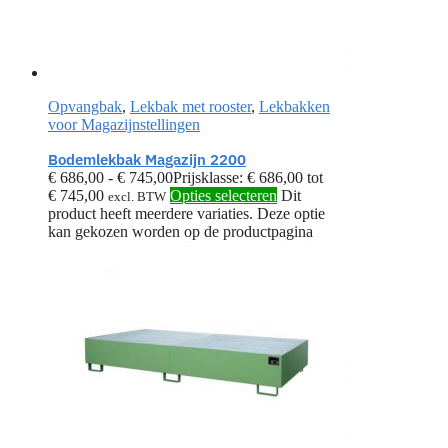
Opvangbak
,
Lekbak met rooster
,
Lekbakken
voor Magazijnstellingen
Bodemlekbak Magazijn 2200
€
686,00
-
€
745,00
Prijsklasse: € 686,00 tot
€ 745,00
Opties selecteren
Dit
excl. BTW
product heeft meerdere variaties. Deze optie
kan gekozen worden op de productpagina