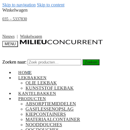
Skip to navigation
Skip to content
Winkelwagen
035 – 5337830
Nieuws
|
Winkelwagen
MENU
Zoeken naar:
Zoeken naar:
Zoeken
Zoeken
€
0,00
HOME
0
LEKBAKKEN
OLIE LEKBAK
KUNSTSTOF LEKBAK
KANTELBAKKEN
PRODUCTEN
ABSORPTIEMIDDELEN
GASFLESSENOPSLAG
KIEPCONTAINERS
MATERIAALCONTAINER
NOODDOUCHES
OOGDOUCHES