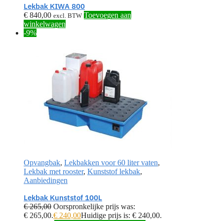
Lekbak KIWA 800
€
840,00
Toevoegen aan
excl. BTW
winkelwagen
-9%
Opvangbak
,
Lekbakken voor 60 liter vaten
,
Lekbak met rooster
,
Kunststof lekbak
,
Aanbiedingen
Lekbak Kunststof 100L
€
265,00
Oorspronkelijke prijs was:
€ 265,00.
€
240,00
Huidige prijs is: € 240,00.