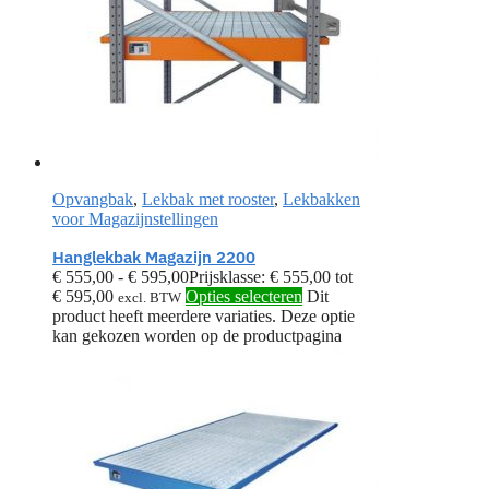
Opvangbak
,
Lekbak met rooster
,
Lekbakken
voor Magazijnstellingen
Hanglekbak Magazijn 2200
€
555,00
-
€
595,00
Prijsklasse: € 555,00 tot
€ 595,00
Opties selecteren
Dit
excl. BTW
product heeft meerdere variaties. Deze optie
kan gekozen worden op de productpagina