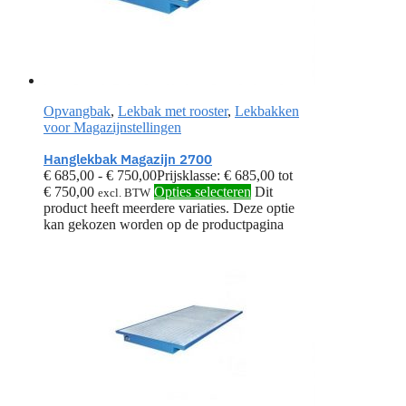
Opvangbak
,
Lekbak met rooster
,
Lekbakken
voor Magazijnstellingen
Hanglekbak Magazijn 2700
€
685,00
-
€
750,00
Prijsklasse: € 685,00 tot
€ 750,00
Opties selecteren
Dit
excl. BTW
product heeft meerdere variaties. Deze optie
kan gekozen worden op de productpagina