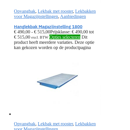
Opvangbak
,
Lekbak met rooster
,
Lekbakken
voor Magazijnstellingen
,
Aanbiedingen
Hanglekbak Magazijnstelling 1800
€
490,00
-
€
515,00
Prijsklasse: € 490,00 tot
€ 515,00
Opties selecteren
Dit
excl. BTW
product heeft meerdere variaties. Deze optie
kan gekozen worden op de productpagina
Opvangbak
,
Lekbak met rooster
,
Lekbakken
voor Magazijnstellingen