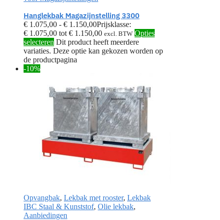
Hanglekbak Magazijnstelling 3300
€
1.075,00
-
€
1.150,00
Prijsklasse:
€ 1.075,00 tot € 1.150,00
Opties
excl. BTW
selecteren
Dit product heeft meerdere
variaties. Deze optie kan gekozen worden op
de productpagina
-10%
Opvangbak
,
Lekbak met rooster
,
Lekbak
IBC Staal & Kunststof
,
Olie lekbak
,
Aanbiedingen