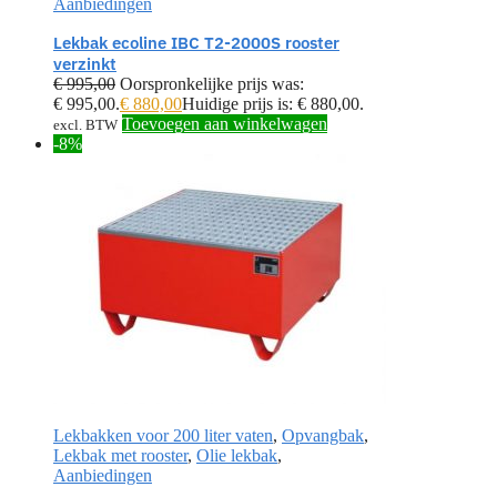
Aanbiedingen
Lekbak ecoline IBC T2-2000S rooster
verzinkt
€
995,00
Oorspronkelijke prijs was:
€ 995,00.
€
880,00
Huidige prijs is: € 880,00.
Toevoegen aan winkelwagen
excl. BTW
-8%
Lekbakken voor 200 liter vaten
,
Opvangbak
,
Lekbak met rooster
,
Olie lekbak
,
Aanbiedingen