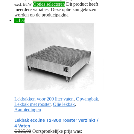
Opties selecteren
Dit product heeft
excl. BTW
meerdere variaties. Deze optie kan gekozen
worden op de productpagina
-11%
Lekbakken voor 200 liter vaten
,
Opvangbak
,
Lekbak met rooster
,
Olie lekbak
,
Aanbiedingen
Lekbak ecoline T2-800 rooster verzinkt /
4 Vaten
€
325,00
Oorspronkelijke prijs was: