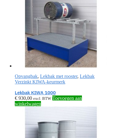
Opvangbak
,
Lekbak met rooster
,
Lekbak
Verzinkt KIWA-keurmerk
Lekbak KIWA 1000
€
930,00
Toevoegen aan
excl. BTW
winkelwagen