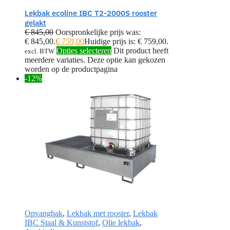
Lekbak ecoline IBC T2-2000S rooster
gelakt
€
845,00
Oorspronkelijke prijs was:
€ 845,00.
€
759,00
Huidige prijs is: € 759,00.
Opties selecteren
Dit product heeft
excl. BTW
meerdere variaties. Deze optie kan gekozen
worden op de productpagina
-12%
Opvangbak
,
Lekbak met rooster
,
Lekbak
IBC Staal & Kunststof
,
Olie lekbak
,