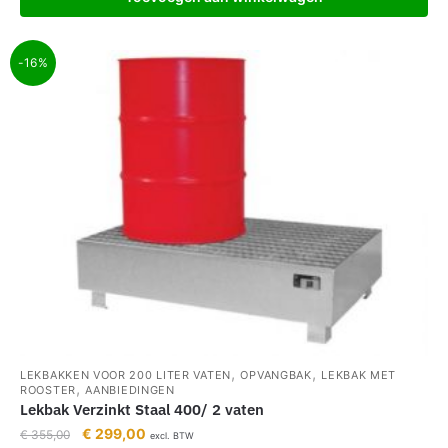
-16%
,
,
LEKBAKKEN VOOR 200 LITER VATEN
OPVANGBAK
LEKBAK MET
,
ROOSTER
AANBIEDINGEN
Lekbak Verzinkt Staal 400/ 2 vaten
€
299,00
€
355,00
excl. BTW