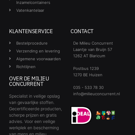
Inzamelcontainers
Vatenkantelaar
KLANTENSERVICE
CONTACT
Bestelprocedure
De Milieu Concurrent
Laantje van Bruijn 57
Verzending en levering
1262 AT Blaricum
Algemene voorwaarden
Richtlijnen
Postbus 1239
1270 BE Huizen
OVER DE MILIEU
CONCURRENT
035 - 533 78 30
info@milieuconcurrent.nl
Specialist in veilige opslag
van gevaarlijke stoffen.
Gecertificeerde producten,
scherpe prijzen en gratis
advies. Voor een veilige
werkplek en bescherming
van mens en milieu.