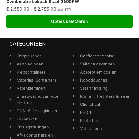
Combinatie Lekbak Staal 2600PW
€
2.550,00
-
€
2.785,00
excl. BTW
Opties selecteren
CATEGORIEËN
Oogdouches
Gasflessenopslag
Aanbiedingen
Veiligheidskannen
Kiepcontainers
Absorptiemiddelen
Materiaal Containers
Nooddouches
Vatenklemmen
Vatenhandling
Sneeuwschuiver voor
Kranen, Trechters & meer
Heftruck
Olie lekbak
PGS 15 Opslagkluizen
PGS 15
Lekbakken
Kantelbak
Opslagstellingen
Vatpompen
Afvalcontainers en