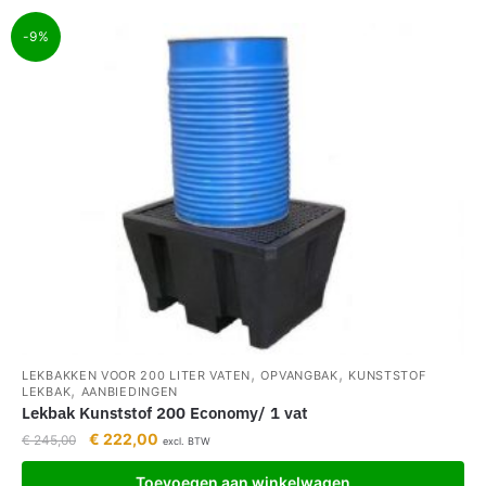
-9%
,
,
LEKBAKKEN VOOR 200 LITER VATEN
OPVANGBAK
KUNSTSTOF
,
LEKBAK
AANBIEDINGEN
Lekbak Kunststof 200 Economy/ 1 vat
€
222,00
€
245,00
excl. BTW
Toevoegen aan winkelwagen