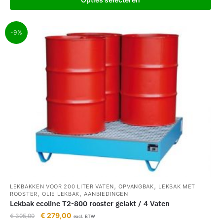
-9%
,
,
LEKBAKKEN VOOR 200 LITER VATEN
OPVANGBAK
LEKBAK MET
,
,
ROOSTER
OLIE LEKBAK
AANBIEDINGEN
Lekbak ecoline T2-800 rooster gelakt / 4 Vaten
€
279,00
€
305,00
excl. BTW