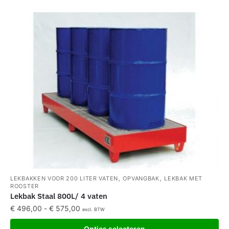
,
,
LEKBAKKEN VOOR 200 LITER VATEN
OPVANGBAK
LEKBAK MET
ROOSTER
Lekbak Staal 800L/ 4 vaten
€
496,00
-
€
575,00
excl. BTW
Opties selecteren