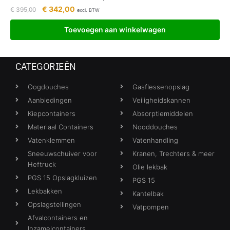
€
342,00
€
395,00
excl. BTW
Toevoegen aan winkelwagen
CATEGORIEËN
Oogdouches
Gasflessenopslag
Aanbiedingen
Veiligheidskannen
Kiepcontainers
Absorptiemiddelen
Materiaal Containers
Nooddouches
Vatenklemmen
Vatenhandling
Sneeuwschuiver voor
Kranen, Trechters & meer
Heftruck
Olie lekbak
PGS 15 Opslagkluizen
PGS 15
Lekbakken
Kantelbak
Opslagstellingen
Vatpompen
Afvalcontainers en
Inzamelcontainers