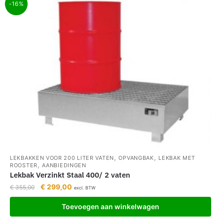
-16%
,
,
LEKBAKKEN VOOR 200 LITER VATEN
OPVANGBAK
LEKBAK MET
,
ROOSTER
AANBIEDINGEN
Lekbak Verzinkt Staal 400/ 2 vaten
€
299,00
€
355,00
excl. BTW
Toevoegen aan winkelwagen