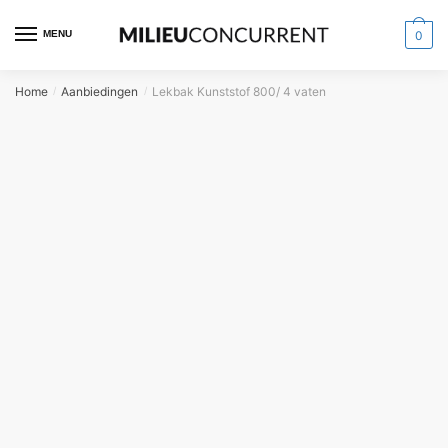
MENU
0
Home
Aanbiedingen
Lekbak Kunststof 800/ 4 vaten
/
/