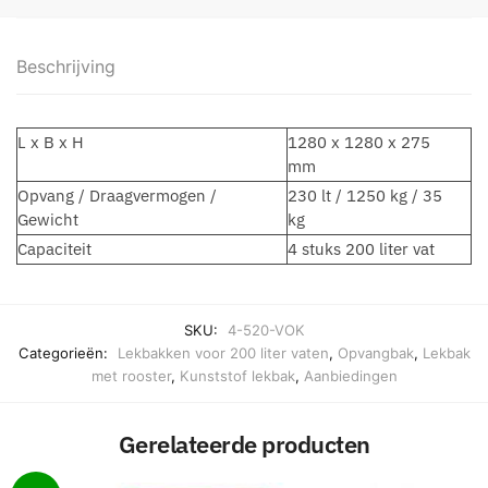
Beschrijving
L x B x H
1280 x 1280 x 275
mm
Opvang / Draagvermogen /
230 lt / 1250 kg / 35
Gewicht
kg
Capaciteit
4 stuks 200 liter vat
SKU:
4-520-VOK
Categorieën:
Lekbakken voor 200 liter vaten
,
Opvangbak
,
Lekbak
met rooster
,
Kunststof lekbak
,
Aanbiedingen
Gerelateerde producten