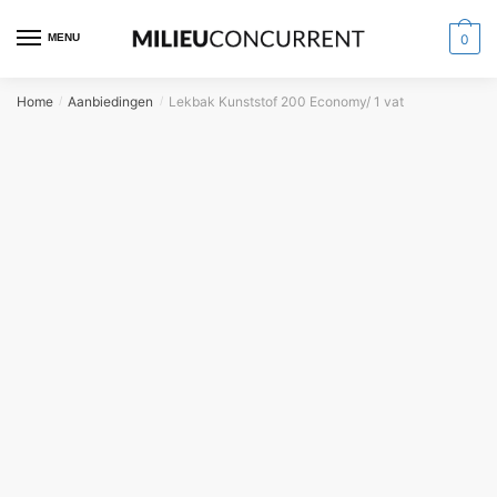
MENU
0
Home
Aanbiedingen
Lekbak Kunststof 200 Economy/ 1 vat
/
/