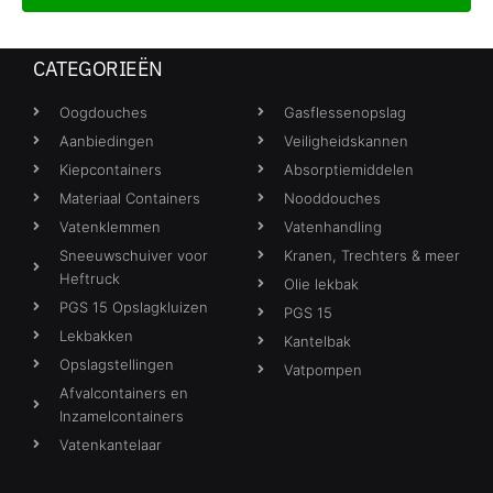
CATEGORIEËN
Oogdouches
Gasflessenopslag
Aanbiedingen
Veiligheidskannen
Kiepcontainers
Absorptiemiddelen
Materiaal Containers
Nooddouches
Vatenklemmen
Vatenhandling
Sneeuwschuiver voor
Kranen, Trechters & meer
Heftruck
Olie lekbak
PGS 15 Opslagkluizen
PGS 15
Lekbakken
Kantelbak
Opslagstellingen
Vatpompen
Afvalcontainers en
Inzamelcontainers
Vatenkantelaar