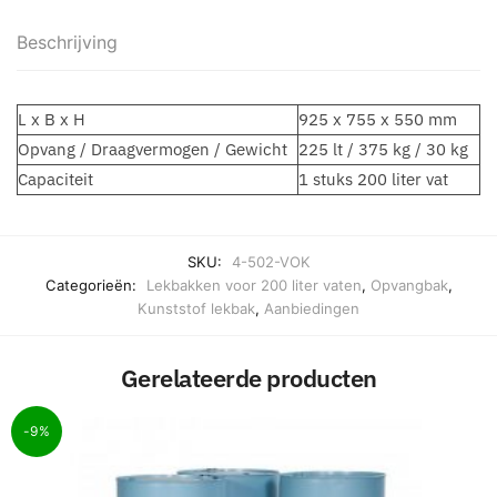
Beschrijving
L x B x H
925 x 755 x 550 mm
Opvang / Draagvermogen / Gewicht
225 lt / 375 kg / 30 kg
Capaciteit
1 stuks 200 liter vat
SKU:
4-502-VOK
Categorieën:
Lekbakken voor 200 liter vaten
,
Opvangbak
,
Kunststof lekbak
,
Aanbiedingen
Gerelateerde producten
-9%