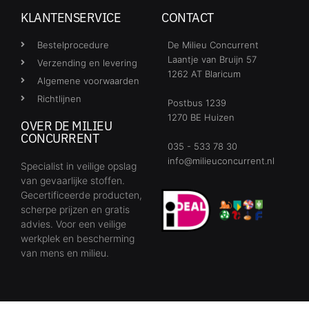
KLANTENSERVICE
CONTACT
Bestelprocedure
De Milieu Concurrent
Laantje van Bruijn 57
Verzending en levering
1262 AT Blaricum
Algemene voorwaarden
Richtlijnen
Postbus 1239
1270 BE Huizen
OVER DE MILIEU
CONCURRENT
035 - 533 78 30
info@milieuconcurrent.nl
Specialist in veilige opslag
van gevaarlijke stoffen.
Gecertificeerde producten,
scherpe prijzen en gratis
advies. Voor een veilige
werkplek en bescherming
van mens en milieu.