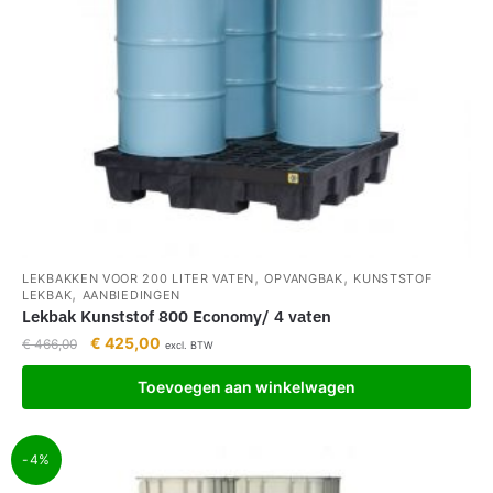
,
,
LEKBAKKEN VOOR 200 LITER VATEN
OPVANGBAK
KUNSTSTOF
,
LEKBAK
AANBIEDINGEN
Lekbak Kunststof 800 Economy/ 4 vaten
€
425,00
€
466,00
excl. BTW
Toevoegen aan winkelwagen
-4%