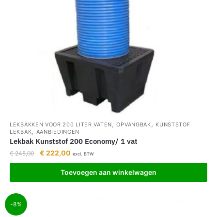
,
,
LEKBAKKEN VOOR 200 LITER VATEN
OPVANGBAK
KUNSTSTOF
,
LEKBAK
AANBIEDINGEN
Lekbak Kunststof 200 Economy/ 1 vat
€
222,00
€
245,00
excl. BTW
Toevoegen aan winkelwagen
-8%