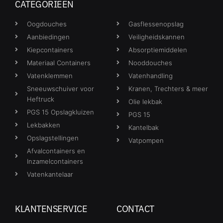
CATEGORIEËN
Oogdouches
Gasflessenopslag
Aanbiedingen
Veiligheidskannen
Kiepcontainers
Absorptiemiddelen
Materiaal Containers
Nooddouches
Vatenklemmen
Vatenhandling
Sneeuwschuiver voor
Kranen, Trechters & meer
Heftruck
Olie lekbak
PGS 15 Opslagkluizen
PGS 15
Lekbakken
Kantelbak
Opslagstellingen
Vatpompen
Afvalcontainers en
Inzamelcontainers
Vatenkantelaar
KLANTENSERVICE
CONTACT