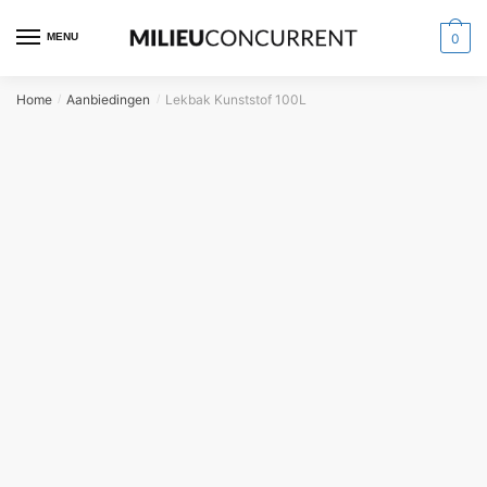
MENU
0
Home
Aanbiedingen
Lekbak Kunststof 100L
/
/