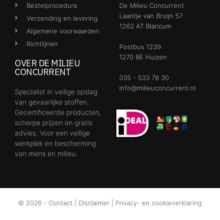
Bestelprocedure
De Milieu Concurrent
Laantje van Bruijn 57
Verzending en levering
1262 AT Blaricum
Algemene voorwaarden
Richtlijnen
Postbus 1239
1270 BE Huizen
OVER DE MILIEU
CONCURRENT
035 - 533 78 30
info@milieuconcurrent.nl
Specialist in veilige opslag
van gevaarlijke stoffen.
Gecertificeerde producten,
scherpe prijzen en gratis
advies. Voor een veilige
werkplek en bescherming
van mens en milieu.
© 2026 -
Contact
|
Disclaimer
|
Privacy- en cookieverklaring