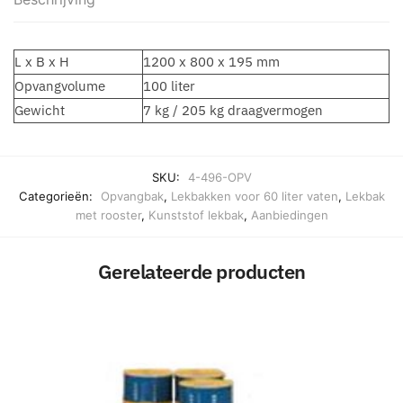
L x B x H
1200 x 800 x 195 mm
Opvangvolume
100 liter
Gewicht
7 kg / 205 kg draagvermogen
SKU:
4-496-OPV
Categorieën:
Opvangbak
,
Lekbakken voor 60 liter vaten
,
Lekbak
met rooster
,
Kunststof lekbak
,
Aanbiedingen
Gerelateerde producten