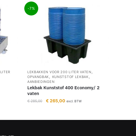
-7%
,
LITER
LEKBAKKEN VOOR 200 LITER VATEN
,
,
OPVANGBAK
KUNSTSTOF LEKBAK
AANBIEDINGEN
Lekbak Kunststof 400 Economy/ 2
vaten
€
265,00
€
285,00
excl. BTW