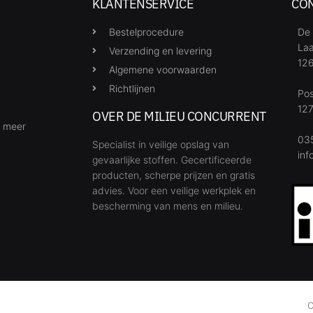
KLANTENSERVICE
CO
Bestelprocedure
De 
Laa
Verzending en levering
126
Algemene voorwaarden
Richtlijnen
Po
127
OVER DE MILIEU CONCURRENT
& meer
035
Specialist in veilige opslag van
inf
gevaarlijke stoffen. Gecertificeerde
producten, scherpe prijzen en gratis
advies. Voor een veilige werkplek en
bescherming van mens en milieu.
O