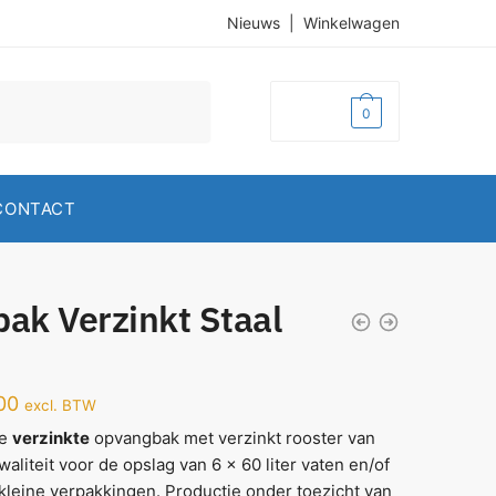
Nieuws
|
Winkelwagen
€
0,00
0
CONTACT
ak Verzinkt Staal
00
excl. BTW
ke
verzinkte
opvangbak met verzinkt rooster van
waliteit voor de opslag van 6 x 60 liter vaten en/of
kleine verpakkingen. Productie onder toezicht van