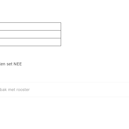
len set NEE
bak met rooster