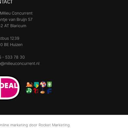
NTACT
Milieu Concurrent
ntje van Bruijn 57
2 AT Blaricum
stbus 1239
0 BE Huizen
 - 533 78 30
o@milieuconcurrent.nl
nline marketing door
Rocket Marketing