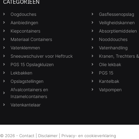
CATEGORIEËN
Oogdouches
Gasflessenopslag
Aanbiedingen
Veiligheidskannen
Kiepcontainers
Absorptiemiddelen
Materiaal Containers
Nooddouches
Vatenklemmen
Vatenhandling
Sneeuwschuiver voor Heftruck
Kranen, Trechters 
PGS 15 Opslagkluizen
Olie lekbak
Lekbakken
PGS 15
Opslagstellingen
Kantelbak
Afvalcontainers en
Vatpompen
Inzamelcontainers
Vatenkantelaar
© 2026 -
Contact
|
Disclaimer
|
Privacy- en cookieverklaring