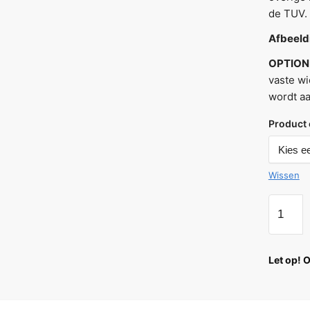
de TUV.
Afbeeldi
OPTION
vaste w
wordt a
Product 
Wissen
Let op! 