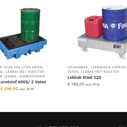
,
,
N VOOR 200 LITER VATEN
OPVANGBAK
LEKBAKKEN VOOR 60 
,
,
,
AK
LEKBAK MET ROOSTER
VATEN
LEKBAK MET ROOSTER
,
F LEKBAK
AANBIEDINGEN
Lekbak Staal 120
unststof 400S/ 2 Vaten
€
199,00
excl. BTW
€
299,00
excl. BTW