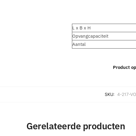
L x B x H
Opvangcapaciteit
Aantal
Product op
SKU:
4-217-V
Gerelateerde producten