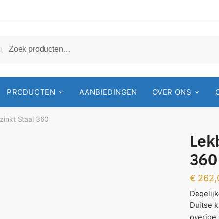
Zoeken
PRODUCTEN
AANBIEDINGEN
OVER ONS
zinkt Staal 360
Lekb
360
€
262,
Degelij
Duitse k
overige 