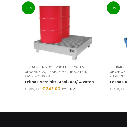
-13%
-9%
,
LEKBAKKEN VOOR 200 LITER VATEN
LEKBAKKE
,
,
OPVANGBAK
LEKBAK MET ROOSTER
OPVANGB
AANBIEDINGEN
KUNSTSTO
Lekbak Verzinkt Staal 800/ 4 vaten
Lekbak K
€
342,00
€
395,00
€
328,00
excl. BTW