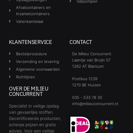
Vatpompen
Afvalcontainers en
Inzamelcontainers
Vatenkantelaar
KLANTENSERVICE
CONTACT
Bestelprocedure
De Milieu Concurrent
Laantje van Bruijn 57
Verzending en levering
1262 AT Blaricum
Algemene voorwaarden
Richtlijnen
Postbus 1239
1270 BE Huizen
OVER DE MILIEU
CONCURRENT
035 - 533 78 30
info@milieuconcurrent.nl
Specialist in veilige opslag
van gevaarlijke stoffen.
Gecertificeerde producten,
scherpe prijzen en gratis
advies. Voor een veilige