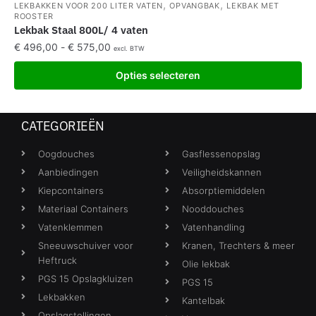
,
,
LEKBAKKEN VOOR 200 LITER VATEN
OPVANGBAK
LEKBAK MET
ROOSTER
Lekbak Staal 800L/ 4 vaten
€
496,00
-
€
575,00
excl. BTW
Opties selecteren
CATEGORIEËN
Oogdouches
Gasflessenopslag
Aanbiedingen
Veiligheidskannen
Kiepcontainers
Absorptiemiddelen
Materiaal Containers
Nooddouches
Vatenklemmen
Vatenhandling
Sneeuwschuiver voor
Kranen, Trechters & meer
Heftruck
Olie lekbak
PGS 15 Opslagkluizen
PGS 15
Lekbakken
Kantelbak
Opslagstellingen