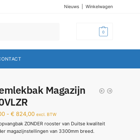
Nieuws
|
Winkelwagen
€
0,00
0
CONTACT
emlekbak Magazijn
0VLZR
00
-
€
824,00
excl. BTW
pvangbak ZONDER rooster van Duitse kwaliteit
der magazijnstellingen van 3300mm breed.