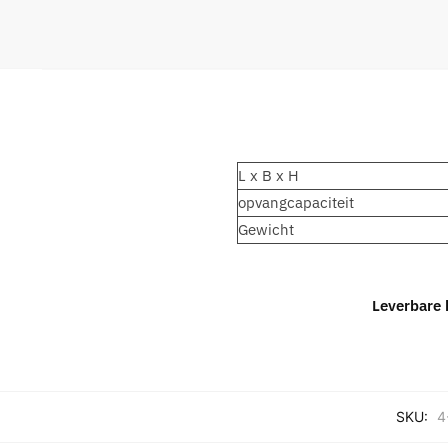
L x B x H
opvangcapaciteit
Gewicht
Leverbare 
SKU:
4