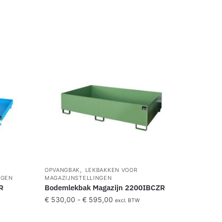
,
OPVANGBAK
LEKBAKKEN VOOR
NGEN
MAGAZIJNSTELLINGEN
R
Bodemlekbak Magazijn 2200IBCZR
€
530,00
-
€
595,00
excl. BTW