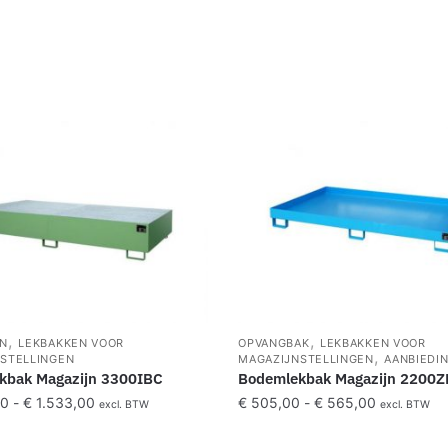
,
,
EN
LEKBAKKEN VOOR
OPVANGBAK
LEKBAKKEN VOOR
,
STELLINGEN
MAGAZIJNSTELLINGEN
AANBIEDI
kbak Magazijn 3300IBC
Bodemlekbak Magazijn 2200Z
00
-
€
1.533,00
€
505,00
-
€
565,00
excl. BTW
excl. BTW