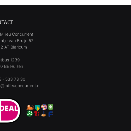
NTACT
Milieu Concurrent
ntje van Bruijn 57
2 AT Blaricum
stbus 1239
0 BE Huizen
 - 533 78 30
o@milieuconcurrent.nl