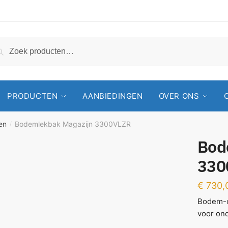
Zoeken
PRODUCTEN
AANBIEDINGEN
OVER ONS
en
Bodemlekbak Magazijn 3300VLZR
/
Bod
330
€
730,
Bodem-o
voor on