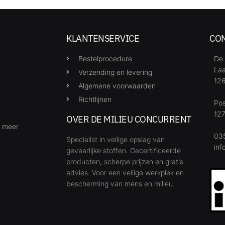
KLANTENSERVICE
CO
Bestelprocedure
De 
Laa
Verzending en levering
126
Algemene voorwaarden
Richtlijnen
Po
127
OVER DE MILIEU CONCURRENT
& meer
035
Specialist in veilige opslag van
inf
gevaarlijke stoffen. Gecertificeerde
producten, scherpe prijzen en gratis
advies. Voor een veilige werkplek en
bescherming van mens en milieu.