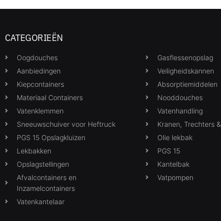
CATEGORIEËN
Oogdouches
Gasflessenopslag
Aanbiedingen
Veiligheidskannen
Kiepcontainers
Absorptiemiddelen
Materiaal Containers
Nooddouches
Vatenklemmen
Vatenhandling
Sneeuwschuiver voor Heftruck
Kranen, Trechters 
PGS 15 Opslagkluizen
Olie lekbak
Lekbakken
PGS 15
Opslagstellingen
Kantelbak
Afvalcontainers en
Vatpompen
Inzamelcontainers
Vatenkantelaar