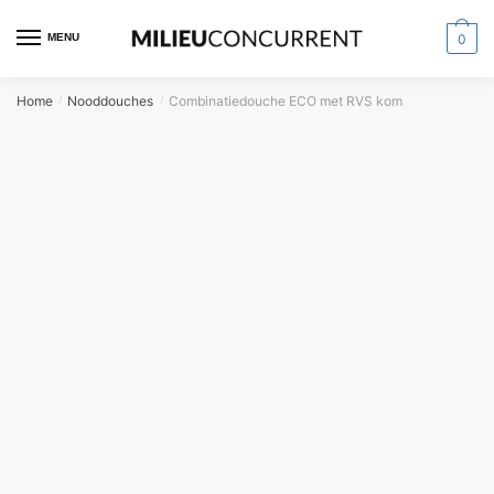
MENU
0
Home
Nooddouches
Combinatiedouche ECO met RVS kom
/
/