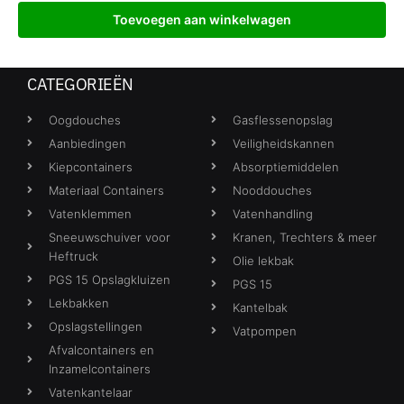
Toevoegen aan winkelwagen
CATEGORIEËN
Oogdouches
Gasflessenopslag
Aanbiedingen
Veiligheidskannen
Kiepcontainers
Absorptiemiddelen
Materiaal Containers
Nooddouches
Vatenklemmen
Vatenhandling
Sneeuwschuiver voor
Kranen, Trechters & meer
Heftruck
Olie lekbak
PGS 15 Opslagkluizen
PGS 15
Lekbakken
Kantelbak
Opslagstellingen
Vatpompen
Afvalcontainers en
Inzamelcontainers
Vatenkantelaar