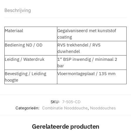
Beschrijving
Materiaal
Gegalvaniseerd met kunststof
coating
Bediening ND / OD
RVS trekhendel / RVS
duwhendel
Leiding / Waterdruk
1“ BSP inwendig / minimaal 2
bar
Bevestiging / Leiding
Vloermontageplaat / 135 mm
hoogte
SKU:
7-505-CD
Categorieën:
Combinatie Nooddouche
,
Nooddouches
Gerelateerde producten