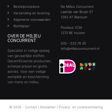
Bestelprocedure
De Milieu Concurrent
Laantje van Bruijn 57
Verzending en levering
1262 AT Blaricum
Algemene voorwaarden
Richtlijnen
Postbus 1239
1270 BE Huizen
OVER DE MILIEU
CONCURRENT
035 - 533 78 30
info@milieuconcurrent.nl
Specialist in veilige opslag
van gevaarlijke stoffen.
Gecertificeerde producten,
scherpe prijzen en gratis
advies. Voor een veilige
werkplek en bescherming
van mens en milieu.
© 2026 -
Contact
|
Disclaimer
|
Privacy- en cookieverklaring