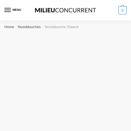
MENU
0
Home
Nooddouches
Nooddouche Staand
/
/