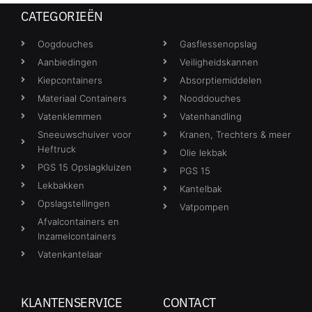
CATEGORIEËN
Oogdouches
Gasflessenopslag
Aanbiedingen
Veiligheidskannen
Kiepcontainers
Absorptiemiddelen
Materiaal Containers
Nooddouches
Vatenklemmen
Vatenhandling
Sneeuwschuiver voor
Kranen, Trechters & meer
Heftruck
Olie lekbak
PGS 15 Opslagkluizen
PGS 15
Lekbakken
Kantelbak
Opslagstellingen
Vatpompen
Afvalcontainers en
Inzamelcontainers
Vatenkantelaar
KLANTENSERVICE
CONTACT