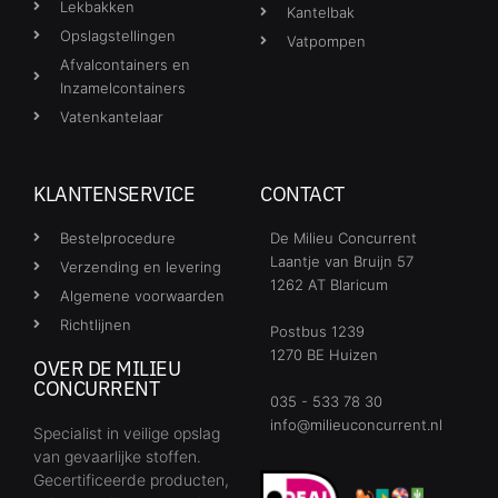
Lekbakken
Kantelbak
Opslagstellingen
Vatpompen
Afvalcontainers en
Inzamelcontainers
Vatenkantelaar
KLANTENSERVICE
CONTACT
Bestelprocedure
De Milieu Concurrent
Laantje van Bruijn 57
Verzending en levering
1262 AT Blaricum
Algemene voorwaarden
Richtlijnen
Postbus 1239
1270 BE Huizen
OVER DE MILIEU
CONCURRENT
035 - 533 78 30
info@milieuconcurrent.nl
Specialist in veilige opslag
van gevaarlijke stoffen.
Gecertificeerde producten,