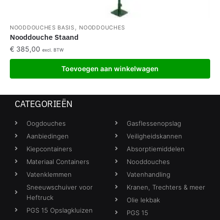
,
NOODDOUCHES BASIS
NOODDOUCHES
Nooddouche Staand
€
385,00
excl. BTW
Toevoegen aan winkelwagen
CATEGORIEËN
Oogdouches
Gasflessenopslag
Aanbiedingen
Veiligheidskannen
Kiepcontainers
Absorptiemiddelen
Materiaal Containers
Nooddouches
Vatenklemmen
Vatenhandling
Sneeuwschuiver voor
Kranen, Trechters & meer
Heftruck
Olie lekbak
PGS 15 Opslagkluizen
PGS 15