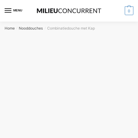
MENU
0
Home
Nooddouches
Combinatiedouche met Kap
/
/