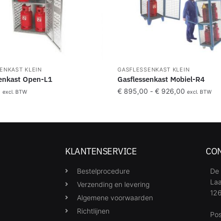
ENKAST KLEIN
GASFLESSENKAST KLEIN
enkast Open-L1
Gasflessenkast Mobiel-R4
0
€
895,00
-
€
926,00
excl. BTW
excl. BTW
KLANTENSERVICE
CO
Bestelprocedure
De 
Laa
Verzending en levering
126
Algemene voorwaarden
Richtlijnen
Po