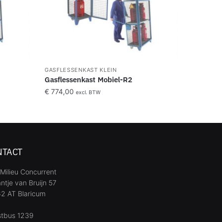
GASFLESSENKAST KLEIN
Gasflessenkast Mobiel-R2
€
774,00
excl. BTW
NTACT
Milieu Concurrent
ntje van Bruijn 57
2 AT Blaricum
stbus 1239