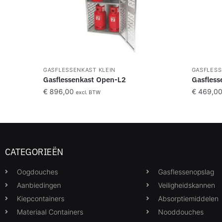
GASFLESSENKAST KLEIN
GASFLESS
Gasflessenkast Open-L2
Gasfless
€
896,00
€
469,0
excl. BTW
CATEGORIEËN
Oogdouches
Gasflessenopslag
Aanbiedingen
Veiligheidskannen
Kiepcontainers
Absorptiemiddelen
Materiaal Containers
Nooddouches