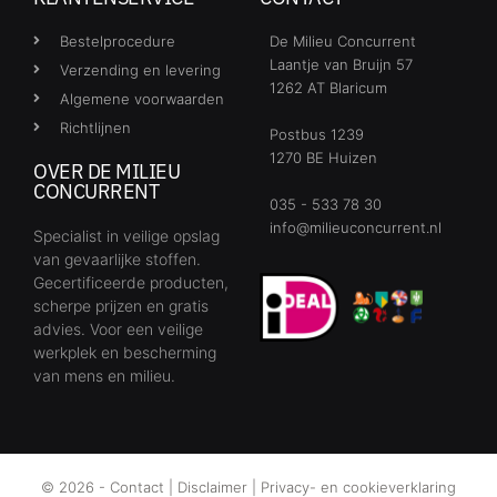
Bestelprocedure
De Milieu Concurrent
Laantje van Bruijn 57
Verzending en levering
1262 AT Blaricum
Algemene voorwaarden
Richtlijnen
Postbus 1239
1270 BE Huizen
OVER DE MILIEU
CONCURRENT
035 - 533 78 30
info@milieuconcurrent.nl
Specialist in veilige opslag
van gevaarlijke stoffen.
Gecertificeerde producten,
scherpe prijzen en gratis
advies. Voor een veilige
werkplek en bescherming
van mens en milieu.
© 2026 -
Contact
|
Disclaimer
|
Privacy- en cookieverklaring