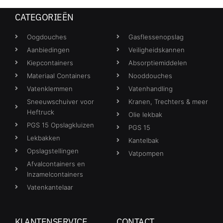
CATEGORIEËN
Oogdouches
Gasflessenopslag
Aanbiedingen
Veiligheidskannen
Kiepcontainers
Absorptiemiddelen
Materiaal Containers
Nooddouches
Vatenklemmen
Vatenhandling
Sneeuwschuiver voor
Kranen, Trechters & meer
Heftruck
Olie lekbak
PGS 15 Opslagkluizen
PGS 15
Lekbakken
Kantelbak
Opslagstellingen
Vatpompen
Afvalcontainers en
Inzamelcontainers
Vatenkantelaar
KLANTENSERVICE
CONTACT