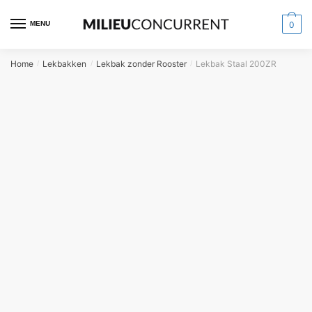
MENU
0
Home
Lekbakken
Lekbak zonder Rooster
Lekbak Staal 200ZR
/
/
/