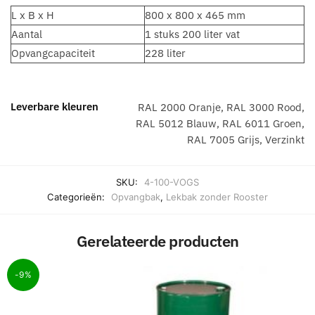
L x B x H
800 x 800 x 465 mm
Aantal
1 stuks 200 liter vat
Opvangcapaciteit
228 liter
Leverbare kleuren
RAL 2000 Oranje, RAL 3000 Rood,
RAL 5012 Blauw, RAL 6011 Groen,
RAL 7005 Grijs, Verzinkt
SKU:
4-100-VOGS
Categorieën:
Opvangbak
,
Lekbak zonder Rooster
Gerelateerde producten
-9%