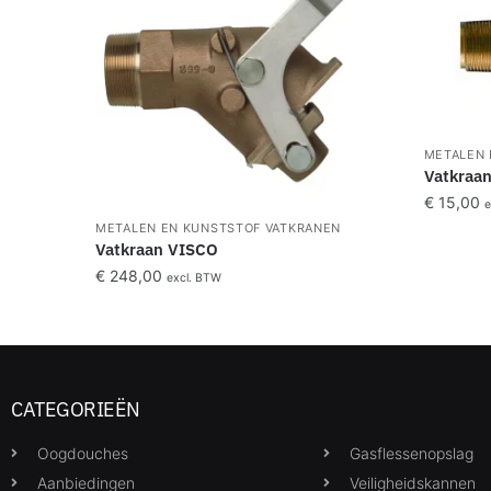
METALEN 
Vatkraan
€
15,00
e
METALEN EN KUNSTSTOF VATKRANEN
Vatkraan VISCO
€
248,00
excl. BTW
CATEGORIEËN
Oogdouches
Gasflessenopslag
Aanbiedingen
Veiligheidskannen