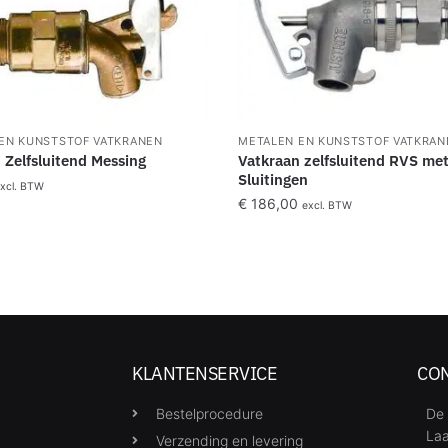
EN KUNSTSTOF VATKRANEN
METALEN EN KUNSTSTOF VATKRAN
 Zelfsluitend Messing
Vatkraan zelfsluitend RVS me
Sluitingen
xcl. BTW
€
186,00
excl. BTW
KLANTENSERVICE
CO
Bestelprocedure
De 
Laa
Verzending en levering