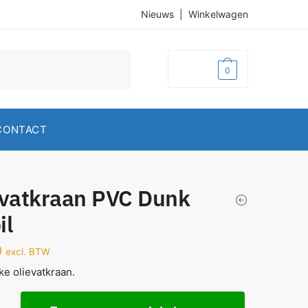
Nieuws
|
Winkelwagen
€
0,00
0
CONTACT
evatkraan PVC Dunk
il
0
excl. BTW
ke olievatkraan.