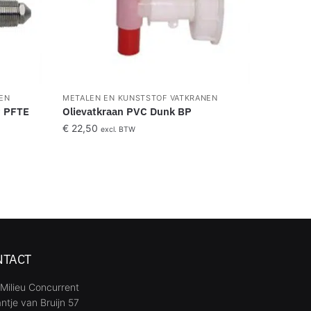
EN
METALEN EN KUNSTSTOF VATKRANEN
t PFTE
Olievatkraan PVC Dunk BP
€
22,50
excl. BTW
NTACT
Milieu Concurrent
ntje van Bruijn 57