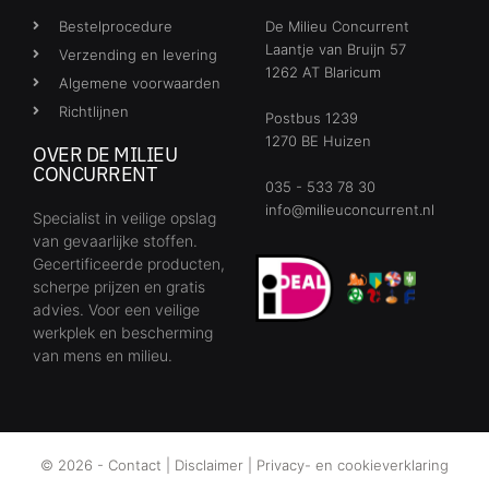
Bestelprocedure
De Milieu Concurrent
Laantje van Bruijn 57
Verzending en levering
1262 AT Blaricum
Algemene voorwaarden
Richtlijnen
Postbus 1239
1270 BE Huizen
OVER DE MILIEU
CONCURRENT
035 - 533 78 30
info@milieuconcurrent.nl
Specialist in veilige opslag
van gevaarlijke stoffen.
Gecertificeerde producten,
scherpe prijzen en gratis
advies. Voor een veilige
werkplek en bescherming
van mens en milieu.
© 2026 -
Contact
|
Disclaimer
|
Privacy- en cookieverklaring