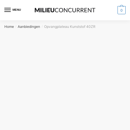
MENU
0
Home
Aanbiedingen
Opvangplateau Kunststof 40ZR
/
/