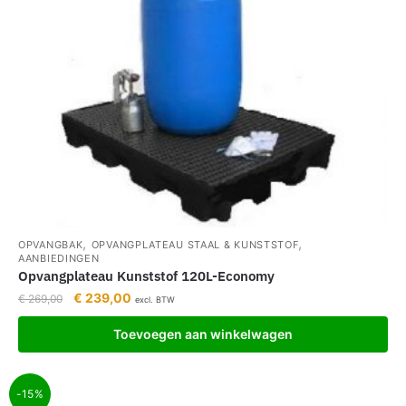
,
,
OPVANGBAK
OPVANGPLATEAU STAAL & KUNSTSTOF
AANBIEDINGEN
Opvangplateau Kunststof 120L-Economy
€
239,00
€
269,00
excl. BTW
Toevoegen aan winkelwagen
-15%