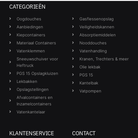
CATEGORIEËN
Oogdouches
Gasflessenopslag
Aanbiedingen
Veiligheidskannen
Kiepcontainers
Absorptiemiddelen
Materiaal Containers
Nooddouches
Vatenklemmen
Vatenhandling
Sneeuwschuiver voor
Kranen, Trechters & meer
Heftruck
Olie lekbak
PGS 15 Opslagkluizen
PGS 15
Lekbakken
Kantelbak
Opslagstellingen
Vatpompen
Afvalcontainers en
Inzamelcontainers
Vatenkantelaar
KLANTENSERVICE
CONTACT